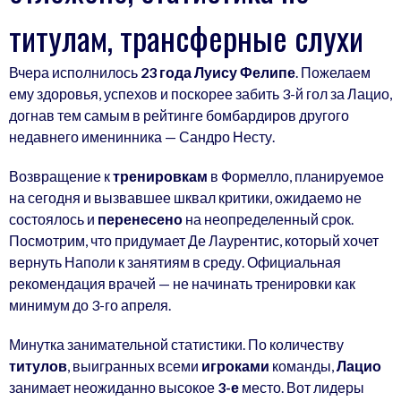
титулам, трансферные слухи
Вчера исполнилось
23 года Луису Фелипе
. Пожелаем
ему здоровья, успехов и поскорее забить 3-й гол за Лацио,
догнав тем самым в рейтинге бомбардиров другого
недавнего именинника — Сандро Несту.
Возвращение к
тренировкам
в Формелло, планируемое
на сегодня и вызвавшее шквал критики, ожидаемо не
состоялось и
перенесено
на неопределенный срок.
Посмотрим, что придумает Де Лаурентис, который хочет
вернуть Наполи к занятиям в среду. Официальная
рекомендация врачей — не начинать тренировки как
минимум до 3-го апреля.
Минутка занимательной статистики. По количеству
титулов
, выигранных всеми
игроками
команды,
Лацио
занимает неожиданно высокое
3-е
место. Вот лидеры