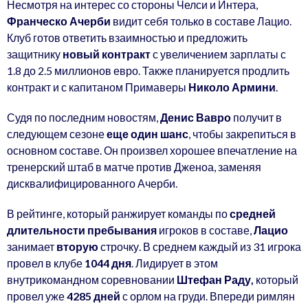
Несмотря на интерес со стороны Челси и Интера,
Франческо Ачерби
видит себя только в составе Лацио.
Клуб готов ответить взаимностью и предложить
защитнику
новый контракт
с увеличением зарплаты с
1.8 до 2.5 миллионов евро. Также планируется продлить
контракт и с капитаном Примаверы
Николо Армини
.
Судя по последним новостям,
Денис Вавро
получит в
следующем сезоне
еще один шанс
, чтобы закрепиться в
основном составе. Он произвел хорошее впечатление на
тренерский штаб в матче против Дженоа, заменяя
дисквалифицированного Ачерби.
В рейтинге, который ранжирует команды по
средней
длительности пребывания
игроков в составе,
Лацио
занимает
вторую
строчку. В среднем каждый из 31 игрока
провел в клубе
1044 дня
. Лидирует в этом
внутрикомандном соревновании
Штефан Раду,
который
провел уже
4285 дней
с орлом на груди. Впереди римлян