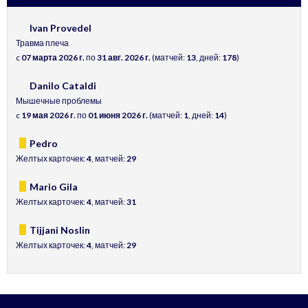
Ivan Provedel
Травма плеча
c
07 марта 2026 г.
по
31 авг. 2026 г.
(матчей:
13
, дней:
178
)
Danilo Cataldi
Мышечные проблемы
c
19 мая 2026 г.
по
01 июня 2026 г.
(матчей:
1
, дней:
14
)
Pedro
Желтых карточек:
4
, матчей:
29
Mario Gila
Желтых карточек:
4
, матчей:
31
Tijjani Noslin
Желтых карточек:
4
, матчей:
29