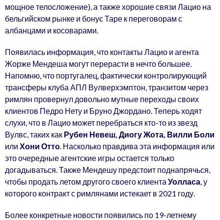
мощное телосложение), а также хорошие связи Лацио на
бельгийском рынке и бонус Таре к переговорам с
албанцами и косоварами.
Появилась информация, что контакты Лацио и агента
Жорже Мендеша могут перерасти в нечто большее.
Напомню, что португалец, фактически контролирующий
трансферы клуба АПЛ Вулверхэмптон, транзитом через
римлян провернул довольно мутные переходы своих
клиентов Педро Нету и Бруно Джордано. Теперь ходят
слухи, что в Лацио может перебраться кто-то из звезд
Вулвс, таких как
Рубен Невеш, Диогу Жота, Вилли Боли
или
Хони Отто
. Насколько правдива эта информация или
это очередные агентские игры остается только
догадываться. Также Мендешу предстоит поднапрячься,
чтобы продать летом другого своего клиента
Уолласа
, у
которого контракт с римлянами истекает в 2021 году.
Более конкретные новости появились по 19-летнему