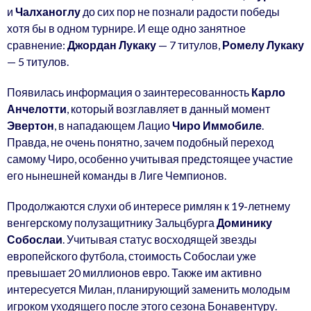
и
Чалханоглу
до сих пор не познали радости победы
хотя бы в одном турнире. И еще одно занятное
сравнение:
Джордан Лукаку
— 7 титулов,
Ромелу Лукаку
— 5 титулов.
Появилась информация о заинтересованность
Карло
Анчелотти
, который возглавляет в данный момент
Эвертон
, в нападающем Лацио
Чиро Иммобиле
.
Правда, не очень понятно, зачем подобный переход
самому Чиро, особенно учитывая предстоящее участие
его нынешней команды в Лиге Чемпионов.
Продолжаются слухи об интересе римлян к 19-летнему
венгерскому полузащитнику Зальцбурга
Доминику
Собослаи
. Учитывая статус восходящей звезды
европейского футбола, стоимость Собослаи уже
превышает 20 миллионов евро. Также им активно
интересуется Милан, планирующий заменить молодым
игроком уходящего после этого сезона Бонавентуру.