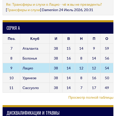
Re: Трансферы и слухи о Лацио - чё ж вы не президенты?
[
Трансферы и слухи
] Damenion 24 Июль 2026, 20:31
СЕРИЯ А
Поз.
Клуб
И
В
Н
П
О
7
Аталанта
38
15
14
9
59
8
Болонья
38
16
8
14
56
9
Лацио
38
14
12
12
54
10
Удинезе
38
14
8
16
50
11
Сассуоло
38
14
7
17
49
Просмотр полной таблицы
ДИСКВАЛИФИКАЦИИ И ТРАВМЫ