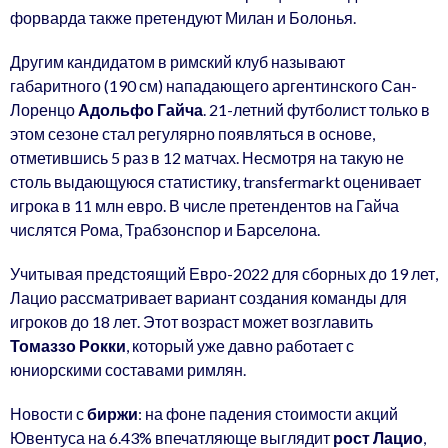
форварда также претендуют Милан и Болонья.
Другим кандидатом в римский клуб называют
габаритного (190 см) нападающего аргентинского Сан-
Лоренцо
Адольфо Гайча
. 21-летний футболист только в
этом сезоне стал регулярно появляться в основе,
отметившись 5 раз в 12 матчах. Несмотря на такую не
столь выдающуюся статистику, transfermarkt оценивает
игрока в 11 млн евро. В числе претендентов на Гайча
числятся Рома, Трабзонспор и Барселона.
Учитывая предстоящий Евро-2022 для сборных до 19 лет,
Лацио рассматривает вариант создания команды для
игроков до 18 лет. Этот возраст может возглавить
Томаззо Рокки
, который уже давно работает с
юниорскими составами римлян.
Новости с
биржи
: на фоне падения стоимости акций
Ювентуса на 6.43% впечатляюще выглядит
рост Лацио
,