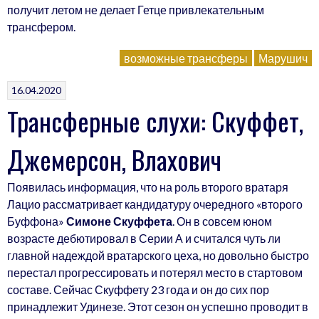
получит летом не делает Гетце привлекательным
трансфером.
возможные трансферы
Марушич
16.04.2020
Трансферные слухи: Скуффет,
Джемерсон, Влахович
Появилась информация, что на роль второго вратаря
Лацио рассматривает кандидатуру очередного «второго
Буффона»
Симоне Скуффета
. Он в совсем юном
возрасте дебютировал в Серии А и считался чуть ли
главной надеждой вратарского цеха, но довольно быстро
перестал прогрессировать и потерял место в стартовом
составе. Сейчас Скуффету 23 года и он до сих пор
принадлежит Удинезе. Этот сезон он успешно проводит в