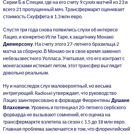
Серии Б в Специи, где на его счету 9 сухих матчей из 23 и
всего 21 пропущенный мяч. Трансфермаркт оценивает
стоимость Скуффета в 1.3 млн евро.
Спустя три года снова появились слухи об интересе
Лацио, и конкретно Игли Таре, к защитнику Монако
Джемерсону
. На счету этого 27-летнего бразильца 2
матча за сборную. В Монако он в свое время заменил
небезызвестного Уолласа. Учитывая, что его контракт с
монегасками истекает летом, этот трансфер выглядит
довольно реальным.
Ну и напоследок слух маловероятный, но весьма
интригующий. Radiosei утверждает, что руководство
Лацио заинтересовано в форварде Фиорентины
Душане
Влаховиче
. Уровень и потенциал 20-летнего сербского
форварда не вызывают сомнений, его оценка на
трансфермаркте взлетела за сезон с 1.5 до 18 млн евро.
Главная проблема заключается в том, что флорентийский