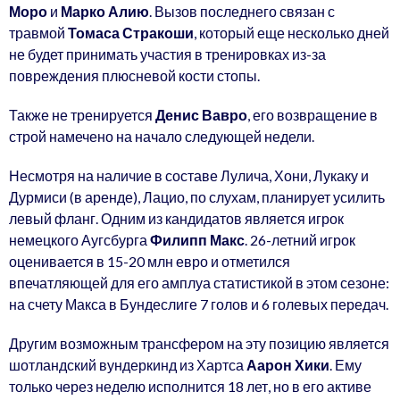
Моро
и
Марко Алию
. Вызов последнего связан с
травмой
Томаса Стракоши
, который еще несколько дней
не будет принимать участия в тренировках из-за
повреждения плюсневой кости стопы.
Также не тренируется
Денис Вавро
, его возвращение в
строй намечено на начало следующей недели.
Несмотря на наличие в составе Лулича, Хони, Лукаку и
Дурмиси (в аренде), Лацио, по слухам, планирует усилить
левый фланг. Одним из кандидатов является игрок
немецкого Аугсбурга
Филипп Макс
. 26-летний игрок
оценивается в 15-20 млн евро и отметился
впечатляющей для его амплуа статистикой в этом сезоне:
на счету Макса в Бундеслиге 7 голов и 6 голевых передач.
Другим возможным трансфером на эту позицию является
шотландский вундеркинд из Хартса
Аарон Хики
. Ему
только через неделю исполнится 18 лет, но в его активе