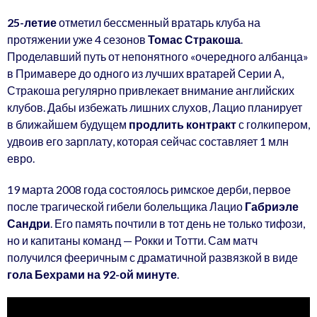
25-летие
отметил бессменный вратарь клуба на
протяжении уже 4 сезонов
Томас Стракоша
.
Проделавший путь от непонятного «очередного албанца»
в Примавере до одного из лучших вратарей Серии А,
Стракоша регулярно привлекает внимание английских
клубов. Дабы избежать лишних слухов, Лацио планирует
в ближайшем будущем
продлить контракт
с голкипером,
удвоив его зарплату, которая сейчас составляет 1 млн
евро.
19 марта 2008 года состоялось римское дерби, первое
после трагической гибели болельщика Лацио
Габриэле
Сандри
. Его память почтили в тот день не только тифози,
но и капитаны команд — Рокки и Тотти. Сам матч
получился фееричным с драматичной развязкой в виде
гола Бехрами на 92-ой минуте
.