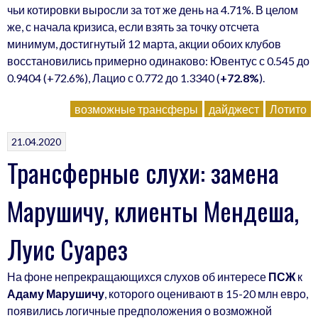
чьи котировки выросли за тот же день на 4.71%. В целом
же, с начала кризиса, если взять за точку отсчета
минимум, достигнутый 12 марта, акции обоих клубов
восстановились примерно одинаково: Ювентус с 0.545 до
0.9404 (+72.6%), Лацио с 0.772 до 1.3340 (
+72.8%
).
возможные трансферы
дайджест
Лотито
21.04.2020
Трансферные слухи: замена
Марушичу, клиенты Мендеша,
Луис Суарез
На фоне непрекращающихся слухов об интересе
ПСЖ
к
Адаму Марушичу
, которого оценивают в 15-20 млн евро,
появились логичные предположения о возможной