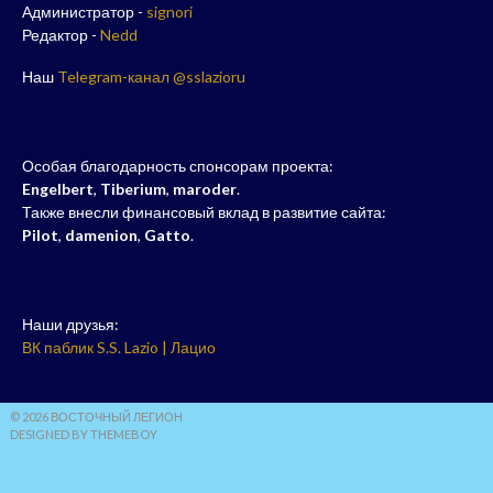
Администратор -
signori
Редактор -
Nedd
Наш
Telegram-канал @sslazioru
Особая благодарность спонсорам проекта:
Engelbert
,
Tiberium
,
maroder
.
Также внесли финансовый вклад в развитие сайта:
Pilot
,
damenion
,
Gatto
.
Наши друзья:
ВК паблик S.S. Lazio | Лацио
© 2026 ВОСТОЧНЫЙ ЛЕГИОН
DESIGNED BY THEMEBOY