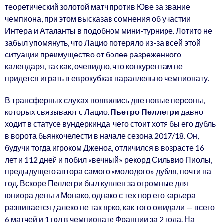
теоретический золотой матч против Юве за звание
чемпиона, при этом высказав сомнения об участии
Интера и Аталанты в подобном мини-турнире. Лотито не
забыл упомянуть, что Лацио потеряло из-за всей этой
ситуации преимущество от более разреженного
календаря, так как, очевидно, что конкурентам не
придется играть в еврокубках параллельно чемпионату.
В трансферных слухах появились две новые персоны,
которых связывают с Лацио.
Пьетро Пеллегри
давно
ходит в статусе вундеркинда, чего стоит хотя бы его дубль
в ворота бьянкочелести в начале сезона 2017/18. Он,
будучи тогда игроком Дженоа, отличился в возрасте 16
лет и 112 дней и побил «вечный» рекорд Сильвио Пиолы,
предыдущего автора самого «молодого» дубля, почти на
год. Вскоре Пеллегри был куплен за огромные для
юниора деньги Монако, однако с тех пор его карьера
развивается далеко не так ярко, как того ожидали — всего
6 матчей и 1 гол в чемпионате Франции за 2 года. На