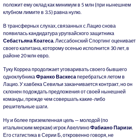
положит ему оклад как минимум в 5 млн (при нынешнем
клубном лимите в 3.5) равна нулю.
В трансферных слухах, связанных с Лацио снова
появилась кандидатура уругвайского защитника
Себастьяна Коатеса
. Лиссабонский Спортинг оценивает
своего капитана, которому осенью исполнится 30 лет, в
районе 20 млн евро.
Туку Корреа продолжает уговаривать своего бывшего
одноклубника
Франко Васкеса
перебраться летом в
Лацио. У хавбека Севильи заканчивается контракт, но он
склонен подождать предложения от своей нынешней
команды, прежде чем совершать какие-либо
решительные шаги.
Ну и более приземленная цель — молодой (по
итальянским меркам) игрок Авеллино
Фабиано Паризи
.
Его статистика в Серии Б, откровенно говоря, не