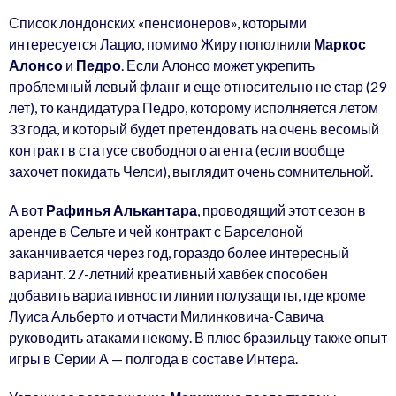
Список лондонских «пенсионеров», которыми
интересуется Лацио, помимо Жиру пополнили
Маркос
Алонсо
и
Педро
. Если Алонсо может укрепить
проблемный левый фланг и еще относительно не стар (29
лет), то кандидатура Педро, которому исполняется летом
33 года, и который будет претендовать на очень весомый
контракт в статусе свободного агента (если вообще
захочет покидать Челси), выглядит очень сомнительной.
А вот
Рафинья Алькантара
, проводящий этот сезон в
аренде в Сельте и чей контракт с Барселоной
заканчивается через год, гораздо более интересный
вариант. 27-летний креативный хавбек способен
добавить вариативности линии полузащиты, где кроме
Луиса Альберто и отчасти Милинковича-Савича
руководить атаками некому. В плюс бразильцу также опыт
игры в Серии А — полгода в составе Интера.