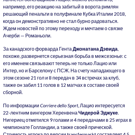
например, его реакцию на забитый в ворота римлян
решающий пенальти в полуфинале Кубка Италии 2018,
когда он демонстративно не стал бурно радоваться.
Ждем новостей по этому переходу и мечтаем о связке
Ачерби — Романьоли.
За канадского форварда Гента
Джонатана Дэвида
,
похоже, развернется серьезная борьба в межсезонье: с
его именем связывают теперь не только Лацио или
Интер, но и Барселону с ПСЖ. На счету нападающего в
этом сезоне 21 гол и 8 передач в 34 встречах за клуб,
также он забил 11 голов в 12 матчах в составе своей
сборной.
По информации
Corriere dello Sport
, Лацио интересуется
22-лентним вингером Херенвена
Чидерой Эджуке
.
Нигериец отметился 9 голами и 4 передачами в 25 играх в
чемпионате Голландии, а также своей прической.
Стоимость игрока по версии transfermarkt составляет 4.5