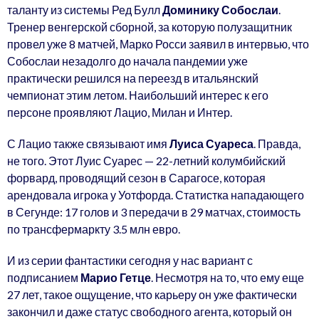
таланту из системы Ред Булл
Доминику Собослаи
.
Тренер венгерской сборной, за которую полузащитник
провел уже 8 матчей, Марко Росси заявил в интервью, что
Собослаи незадолго до начала пандемии уже
практически решился на переезд в итальянский
чемпионат этим летом. Наибольший интерес к его
персоне проявляют Лацио, Милан и Интер.
С Лацио также связывают имя
Луиса Суареса
. Правда,
не того. Этот Луис Суарес — 22-летний колумбийский
форвард, проводящий сезон в Сарагосе, которая
арендовала игрока у Уотфорда. Статистка нападающего
в Сегунде: 17 голов и 3 передачи в 29 матчах, стоимость
по трансфермаркту 3.5 млн евро.
И из серии фантастики сегодня у нас вариант с
подписанием
Марио Гетце
. Несмотря на то, что ему еще
27 лет, такое ощущение, что карьеру он уже фактически
закончил и даже статус свободного агента, который он