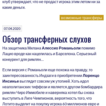
клуб утверждает, что не продаст игрока этим летом ни за
какие деньги.
возможные трансферы
07.04.2020
Обзор трансферных слухов
На защитника Милана
Алессио Романьоли
помимо
Лацио вроде как нацелилась и Барселона. Серьезный
конкурент для римлян…
Если версия с Романьоли еще похожа на правду, то
заинтересованность Индзаги в приобретении
Лоренцо
Инсинье
выглядит совсем уж утопией. Хоть идол
неаполитанских тиффози и является другом бомбардира
римлян Чиро Иммобиле и наверняка хотел бы снова
выступить в Лиге Чемпионов, вероятность того, что
Лотито выделит на покупку игрока 60 миллионов евро и