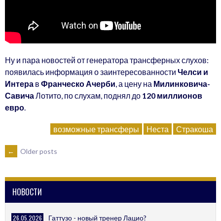
Ну и пара новостей от генератора трансферных слухов:
появилась информация о заинтересованности
Челси и
Интера
в
Франческо Ачерби
, а цену на
Милинковича-
Савича
Лотито, по слухам, поднял до
120 миллионов
евро
.
возможные трансферы
Неста
Стракоша
POSTS
←
Older posts
NAVIGATION
НОВОСТИ
26.05.2026
Гаттузо - новый тренер Лацио?