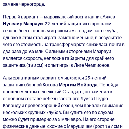
замене черногорца.
Первый вариант — марокканский воспитанник Аякса
Нуссаир Мазрауи
. 22-летний защитник в прошлом
сезоне был основным игроком амстердамского клуба,
однако в этом стал играть заметно меньше, в результате
чего его стоимость на трансфермаркте снизилась почти в
два раза до 9.5 млн. Сильными сторонами Мазрауи
является скорость, неплохие габариты для крайнего
защитника (183 см) и опыт игры в Лиге Чемпионов.
Альтернативным вариантом является 25-летний
защитник сборной Косова
Мергим Войвода
. Перейдя
прошлым летом в льежский Стандарт, он заменил в
основном составе небезызвестного Луиса Педро
Каванду и провел хороший сезон, чем привлек внимание
нескольких крупных клубов. Выкупить его по слухам
можно будет примерно за 5 млн евро. На его стороне
физические данные, схожие с Марушичем (рост 187 см и