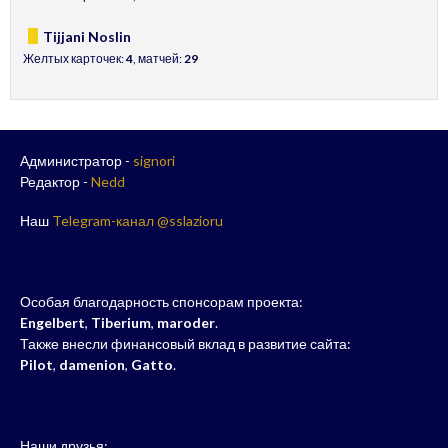
Tijjani Noslin
Желтых карточек:
4
, матчей:
29
Администратор -
signori
Редактор -
Nedd
Наш
Telegram-канал @sslazioru
Особая благодарность спонсорам проекта:
Engelbert
,
Tiberium
,
maroder
.
Также внесли финансовый вклад в развитие сайта:
Pilot
,
damenion
,
Gatto
.
Наши друзья: