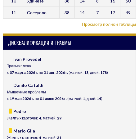
10
Удинезе
38
14
8
16
50
11
Сассуоло
38
14
7
17
49
Просмотр полной таблицы
ДИСКВАЛИФИКАЦИИ И ТРАВМЫ
Ivan Provedel
Травма плеча
c
07 марта 2026 г.
по
31 авг. 2026 г.
(матчей:
13
, дней:
178
)
Danilo Cataldi
Мышечные проблемы
c
19 мая 2026 г.
по
01 июня 2026 г.
(матчей:
1
, дней:
14
)
Pedro
Желтых карточек:
4
, матчей:
29
Mario Gila
Желтых карточек:
4
, матчей:
31