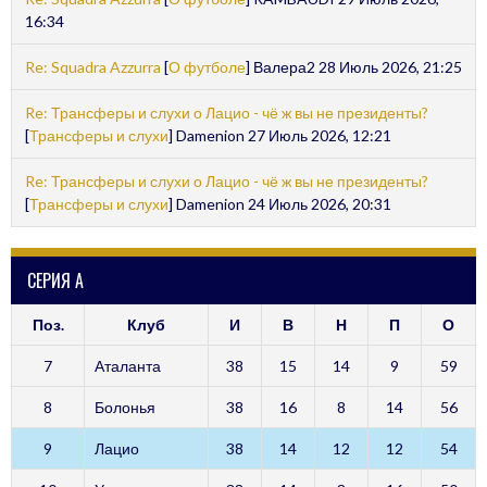
16:34
Re: Squadra Azzurra
[
О футболе
] Валера2 28 Июль 2026, 21:25
Re: Трансферы и слухи о Лацио - чё ж вы не президенты?
[
Трансферы и слухи
] Damenion 27 Июль 2026, 12:21
Re: Трансферы и слухи о Лацио - чё ж вы не президенты?
[
Трансферы и слухи
] Damenion 24 Июль 2026, 20:31
СЕРИЯ А
Поз.
Клуб
И
В
Н
П
О
7
Аталанта
38
15
14
9
59
8
Болонья
38
16
8
14
56
9
Лацио
38
14
12
12
54