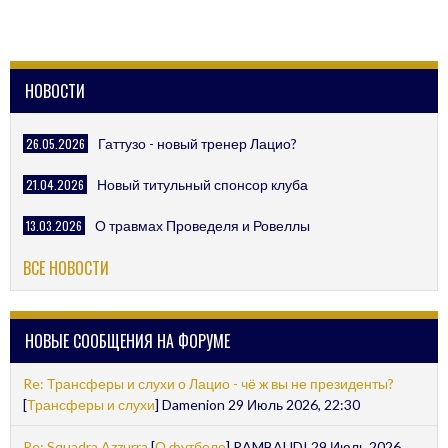
НОВОСТИ
26.05.2026
Гаттузо - новый тренер Лацио?
21.04.2026
Новый титульный спонсор клуба
13.03.2026
О травмах Проведеля и Ровеллы
ВСЕ НОВОСТИ
НОВЫЕ СООБЩЕНИЯ НА ФОРУМЕ
Re: Трансферы и слухи о Лацио - чё ж вы не президенты?
[
Трансферы и слухи
] Damenion 29 Июль 2026, 22:30
Re: Squadra Azzurra
[
О футболе
] RAMBAUDI 29 Июль 2026,