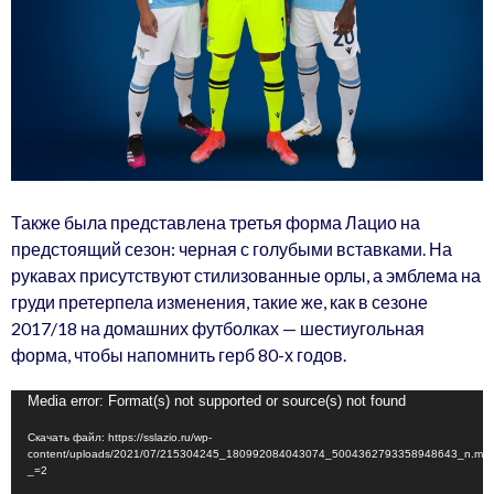
Также была представлена третья форма Лацио на
предстоящий сезон: черная с голубыми вставками. На
рукавах присутствуют стилизованные орлы, а эмблема на
груди претерпела изменения, такие же, как в сезоне
2017/18 на домашних футболках — шестиугольная
форма, чтобы напомнить герб 80-х годов.
Видеоплеер
Media error: Format(s) not supported or source(s) not found
Скачать файл: https://sslazio.ru/wp-
content/uploads/2021/07/215304245_180992084043074_5004362793358948643_n.mp
_=2