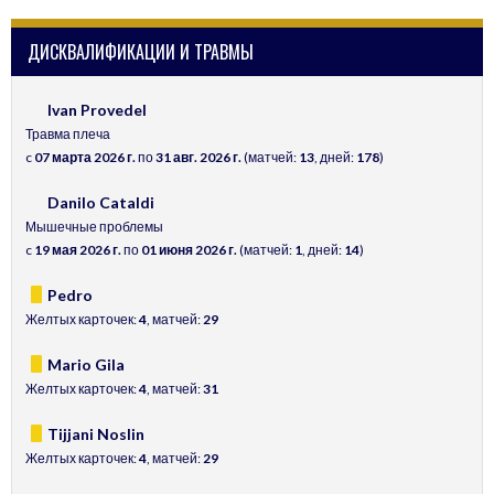
ДИСКВАЛИФИКАЦИИ И ТРАВМЫ
Ivan Provedel
Травма плеча
c
07 марта 2026 г.
по
31 авг. 2026 г.
(матчей:
13
, дней:
178
)
Danilo Cataldi
Мышечные проблемы
c
19 мая 2026 г.
по
01 июня 2026 г.
(матчей:
1
, дней:
14
)
Pedro
Желтых карточек:
4
, матчей:
29
Mario Gila
Желтых карточек:
4
, матчей:
31
Tijjani Noslin
Желтых карточек:
4
, матчей:
29