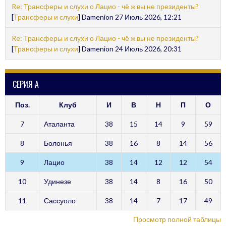
Re: Трансферы и слухи о Лацио - чё ж вы не президенты?
[
Трансферы и слухи
] Damenion 27 Июль 2026, 12:21
Re: Трансферы и слухи о Лацио - чё ж вы не президенты?
[
Трансферы и слухи
] Damenion 24 Июль 2026, 20:31
СЕРИЯ А
Поз.
Клуб
И
В
Н
П
О
7
Аталанта
38
15
14
9
59
8
Болонья
38
16
8
14
56
9
Лацио
38
14
12
12
54
10
Удинезе
38
14
8
16
50
11
Сассуоло
38
14
7
17
49
Просмотр полной таблицы