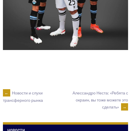
POST
←
Новости и слухи
Алессандро Неста: «Ребята с
окраин, вы тоже можете это
трансферного рынка
сделать»
→
NAVIGATION
НОВОСТИ