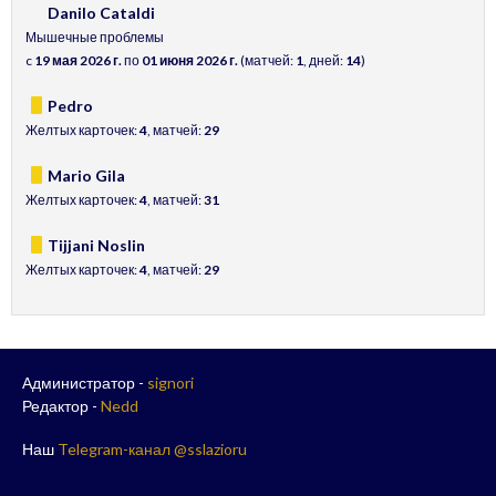
Danilo Cataldi
Мышечные проблемы
c
19 мая 2026 г.
по
01 июня 2026 г.
(матчей:
1
, дней:
14
)
Pedro
Желтых карточек:
4
, матчей:
29
Mario Gila
Желтых карточек:
4
, матчей:
31
Tijjani Noslin
Желтых карточек:
4
, матчей:
29
Администратор -
signori
Редактор -
Nedd
Наш
Telegram-канал @sslazioru