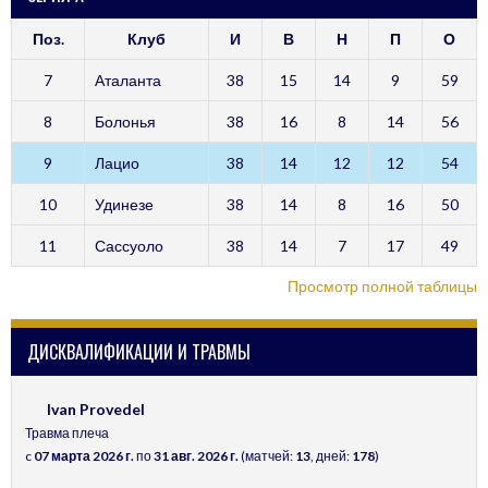
Поз.
Клуб
И
В
Н
П
О
7
Аталанта
38
15
14
9
59
8
Болонья
38
16
8
14
56
9
Лацио
38
14
12
12
54
10
Удинезе
38
14
8
16
50
11
Сассуоло
38
14
7
17
49
Просмотр полной таблицы
ДИСКВАЛИФИКАЦИИ И ТРАВМЫ
Ivan Provedel
Травма плеча
c
07 марта 2026 г.
по
31 авг. 2026 г.
(матчей:
13
, дней:
178
)