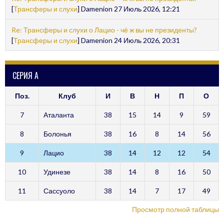
[
Трансферы и слухи
] Damenion 27 Июль 2026, 12:21
Re: Трансферы и слухи о Лацио - чё ж вы не президенты?
[
Трансферы и слухи
] Damenion 24 Июль 2026, 20:31
СЕРИЯ А
Поз.
Клуб
И
В
Н
П
О
7
Аталанта
38
15
14
9
59
8
Болонья
38
16
8
14
56
9
Лацио
38
14
12
12
54
10
Удинезе
38
14
8
16
50
11
Сассуоло
38
14
7
17
49
Просмотр полной таблицы