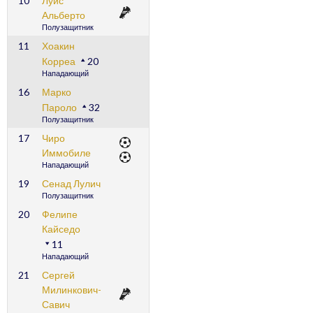
10
Луис
Альберто
Полузащитник
11
Хоакин
Корреа
20
Нападающий
16
Марко
Пароло
32
Полузащитник
17
Чиро
Иммобиле
Нападающий
19
Сенад Лулич
Полузащитник
20
Фелипе
Кайседо
11
Нападающий
21
Сергей
Милинкович-
Савич