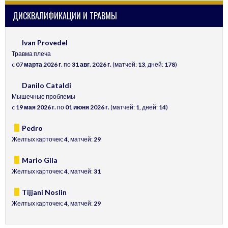
ДИСКВАЛИФИКАЦИИ И ТРАВМЫ
Ivan Provedel
Травма плеча
c
07 марта 2026 г.
по
31 авг. 2026 г.
(матчей:
13
, дней:
178
)
Danilo Cataldi
Мышечные проблемы
c
19 мая 2026 г.
по
01 июня 2026 г.
(матчей:
1
, дней:
14
)
Pedro
Желтых карточек:
4
, матчей:
29
Mario Gila
Желтых карточек:
4
, матчей:
31
Tijjani Noslin
Желтых карточек:
4
, матчей:
29