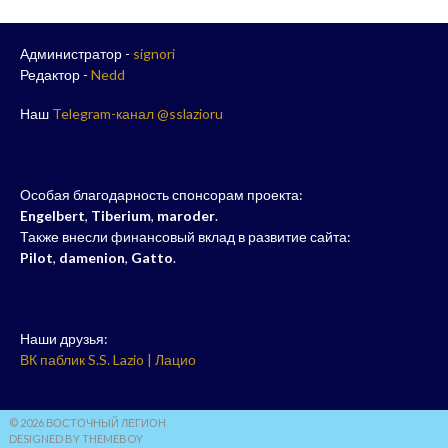
Администратор -
signori
Редактор -
Nedd
Наш
Telegram-канал @sslazioru
Особая благодарность спонсорам проекта:
Engelbert
,
Tiberium
,
maroder
.
Также внесли финансовый вклад в развитие сайта:
Pilot
,
damenion
,
Gatto
.
Наши друзья:
ВК паблик S.S. Lazio | Лацио
© 2026 ВОСТОЧНЫЙ ЛЕГИОН
DESIGNED BY THEMEBOY