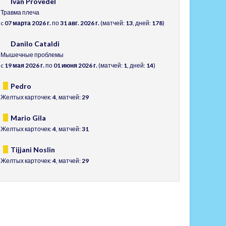
Ivan Provedel
Травма плеча
c
07 марта 2026 г.
по
31 авг. 2026 г.
(матчей:
13
, дней:
178
)
Danilo Cataldi
Мышечные проблемы
c
19 мая 2026 г.
по
01 июня 2026 г.
(матчей:
1
, дней:
14
)
Pedro
Желтых карточек:
4
, матчей:
29
Mario Gila
Желтых карточек:
4
, матчей:
31
Tijjani Noslin
Желтых карточек:
4
, матчей:
29