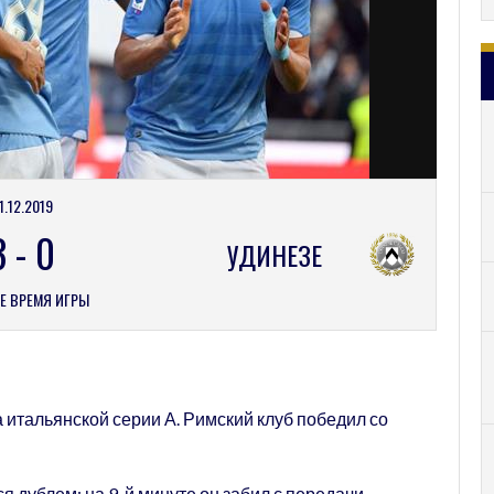
1.12.2019
3
-
0
УДИНЕЗЕ
Е ВРЕМЯ ИГРЫ
а итальянской серии А. Римский клуб победил со
дублем: на 9-й минуте он забил с передачи