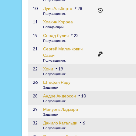
10
Луис Альберто
28
Полузащитник
11
Хоакин Корреа
Нападающий
19
Сенад Лулич
22
Полузащитник
21
Сергей Милинкович-
Савич
Полузащитник
22
Хони
19
Полузащитник
26
Штефан Раду
Защитник
28
Андре Андерсон
10
Полузащитник
29
Мануэль Ладзари
Защитник
32
Данило Катальди
6
Полузащитник