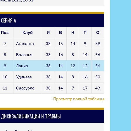
СЕРИЯ А
Поз.
Клуб
И
В
Н
П
О
7
Аталанта
38
15
14
9
59
8
Болонья
38
16
8
14
56
9
Лацио
38
14
12
12
54
10
Удинезе
38
14
8
16
50
11
Сассуоло
38
14
7
17
49
Просмотр полной таблицы
ДИСКВАЛИФИКАЦИИ И ТРАВМЫ