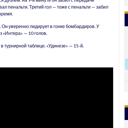
ал пенальти. Третий гол — тоже с пенальти — забил
время.
. Он уверенно лидирует в гонке бомбардиров. У
 «Интера» — 10 голов.
 в турнирной таблице. «Удинезе» — 15-й.