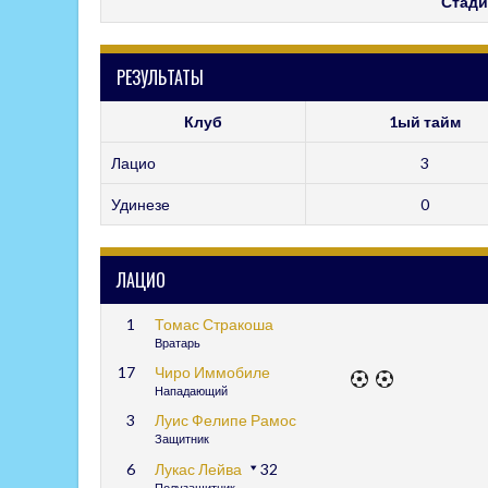
Стади
РЕЗУЛЬТАТЫ
Клуб
1ый тайм
Лацио
3
Удинезе
0
ЛАЦИО
1
Томас Стракоша
Вратарь
17
Чиро Иммобиле
Нападающий
3
Луис Фелипе Рамос
Защитник
6
Лукас Лейва
32
Полузащитник