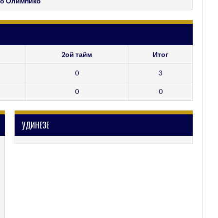
о Олимпико
2ой тайм
Итог
0
3
0
0
УДИНЕЗЕ