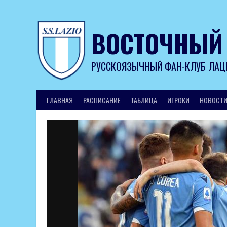
Skip
to
content
ВОСТОЧНЫЙ
РУССКОЯЗЫЧНЫЙ ФАН-КЛУБ ЛАЦ
ГЛАВНАЯ
РАСПИСАНИЕ
ТАБЛИЦА
ИГРОКИ
НОВОСТ