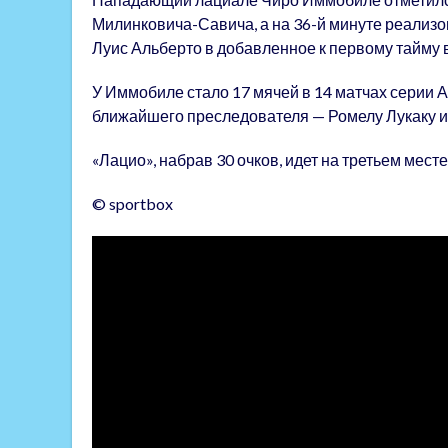
Милинковича-Савича, а на 36-й минуте реализов
Луис Альберто в добавленное к первому тайму 
У Иммобиле стало 17 мячей в 14 матчах серии А
ближайшего преследователя — Ромелу Лукаку из
«Лацио», набрав 30 очков, идет на третьем месте
© sportbox