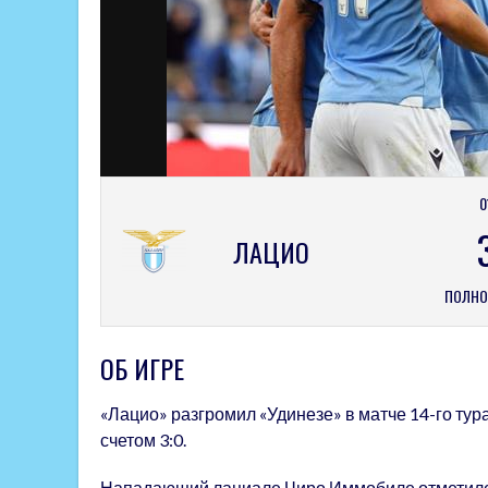
0
ЛАЦИО
ПОЛНО
ОБ ИГРЕ
«Лацио» разгромил «Удинезе» в матче 14-го тур
счетом 3:0.
Нападающий лациале Чиро Иммобиле отметился 