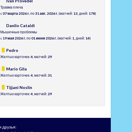
Ivan Provedel
Травма плеча
c
07 марта 2026 г.
по
31 авг. 2026 г.
(матчей:
13
, дней:
178
)
Danilo Cataldi
Мышечные проблемы
c
19 мая 2026 г.
по
01 июня 2026 г.
(матчей:
1
, дней:
14
)
Pedro
Желтых карточек:
4
, матчей:
29
Mario Gila
Желтых карточек:
4
, матчей:
31
Tijjani Noslin
Желтых карточек:
4
, матчей:
29
 друзья: