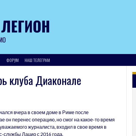
 ЛЕГИОН
ИО
И
ФОРУМ
НАШ ТЕЛЕГРАМ
рь клуба Диаконале
чался вчера в своем доме в Риме после
ае он перенес операцию, но смог на какое-то время
 уважаемого журналиста, входил в свое время в
с-службы Лацио с 2016 года.