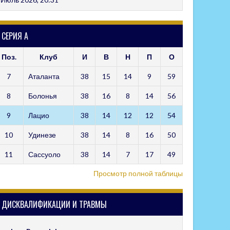
СЕРИЯ А
Поз.
Клуб
И
В
Н
П
О
7
Аталанта
38
15
14
9
59
8
Болонья
38
16
8
14
56
9
Лацио
38
14
12
12
54
10
Удинезе
38
14
8
16
50
11
Сассуоло
38
14
7
17
49
Просмотр полной таблицы
ДИСКВАЛИФИКАЦИИ И ТРАВМЫ