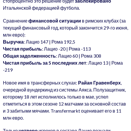
стопроцентно это решение будет
заблокировано
Итальянской федерацией футбола.
Сравнение
финансовой ситуации
в римских клубах (за
текущий финансовый год, который закончится 29-го июня,
млн евро):
Выручка
: Лацио 147 | Рома 192,5
Чистая прибыль
: Лацио -20 | Рома -113
Общая задолженность
: Лацио 60 | Рома 308
Чистая прибыль за 5 последних лет
: Лацио 13 | Рома
-219
Новое имя в трансферных слухах:
Райан Гравенберх
,
очередной вундеркинд из системы Аякса. Полузащитник,
которому 18 лет исполнилось только в мае, успел
отметиться в этом сезоне 12 матчами за основной состав
и 3 забитыми мячами. Transfermarkt оценивает его в 11
млн евро.
Только
четверо
игроков в составе Лацио познали