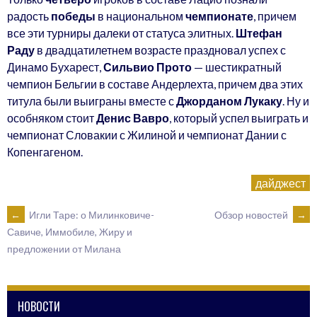
радость
победы
в национальном
чемпионате
, причем
все эти турниры далеки от статуса элитных.
Штефан
Раду
в двадцатилетнем возрасте праздновал успех с
Динамо Бухарест,
Сильвио Прото
— шестикратный
чемпион Бельгии в составе Андерлехта, причем два этих
титула были выиграны вместе с
Джорданом Лукаку
. Ну и
особняком стоит
Денис Вавро
, который успел выиграть и
чемпионат Словакии с Жилиной и чемпионат Дании с
Копенгагеном.
дайджест
POST
←
Игли Таре: о Милинковиче-
Обзор новостей
→
Савиче, Иммобиле, Жиру и
предложении от Милана
NAVIGATION
НОВОСТИ