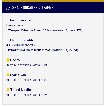
ДИСКВАЛИФИКАЦИИ И ТРАВМЫ
Ivan Provedel
Травма плеча
c
07 марта 2026 г.
по
31 авг. 2026 г.
(матчей:
13
, дней:
178
)
Danilo Cataldi
Мышечные проблемы
c
19 мая 2026 г.
по
01 июня 2026 г.
(матчей:
1
, дней:
14
)
Pedro
Желтых карточек:
4
, матчей:
29
Mario Gila
Желтых карточек:
4
, матчей:
31
Tijjani Noslin
Желтых карточек:
4
, матчей:
29