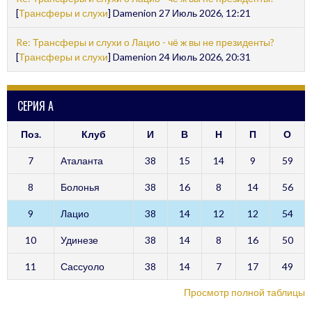
[
Трансферы и слухи
] Damenion 27 Июль 2026, 12:21
Re: Трансферы и слухи о Лацио - чё ж вы не президенты?
[
Трансферы и слухи
] Damenion 24 Июль 2026, 20:31
СЕРИЯ А
Поз.
Клуб
И
В
Н
П
О
7
Аталанта
38
15
14
9
59
8
Болонья
38
16
8
14
56
9
Лацио
38
14
12
12
54
10
Удинезе
38
14
8
16
50
11
Сассуоло
38
14
7
17
49
Просмотр полной таблицы