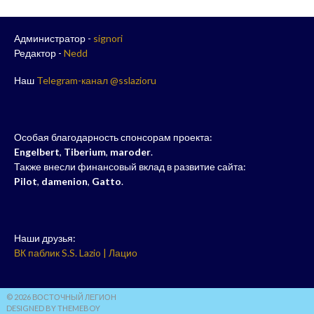
Администратор -
signori
Редактор -
Nedd
Наш
Telegram-канал @sslazioru
Особая благодарность спонсорам проекта:
Engelbert
,
Tiberium
,
maroder
.
Также внесли финансовый вклад в развитие сайта:
Pilot
,
damenion
,
Gatto
.
Наши друзья:
ВК паблик S.S. Lazio | Лацио
© 2026 ВОСТОЧНЫЙ ЛЕГИОН
DESIGNED BY THEMEBOY