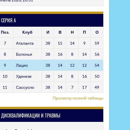
СЕРИЯ А
Поз.
Клуб
И
В
Н
П
О
7
Аталанта
38
15
14
9
59
8
Болонья
38
16
8
14
56
9
Лацио
38
14
12
12
54
10
Удинезе
38
14
8
16
50
11
Сассуоло
38
14
7
17
49
Просмотр полной таблицы
ДИСКВАЛИФИКАЦИИ И ТРАВМЫ