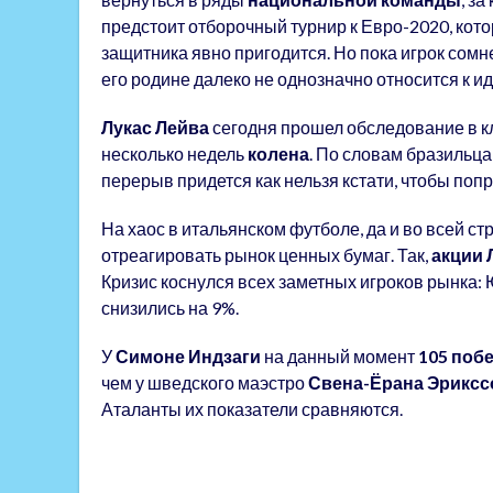
предстоит отборочный турнир к Евро-2020, кото
защитника явно пригодится. Но пока игрок сомн
его родине далеко не однозначно относится к и
Лукас Лейва
сегодня прошел обследование в к
несколько недель
колена
. По словам бразильца
перерыв придется как нельзя кстати, чтобы поп
На хаос в итальянском футболе, да и во всей с
отреагировать рынок ценных бумаг. Так,
акции 
Кризис коснулся всех заметных игроков рынка:
снизились на 9%.
У
Симоне Индзаги
на данный момент
105 поб
чем у шведского маэстро
Свена-Ёрана Эриксс
Аталанты их показатели сравняются.