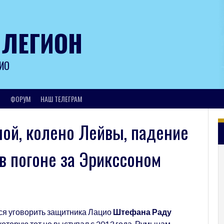
 ЛЕГИОН
ИО
И
ФОРУМ
НАШ ТЕЛЕГРАМ
ной, колено Лейвы, падение
в погоне за Эрикссоном
ся уговорить защитника Лацио
Штефана Раду
а которую тот не выступал с 2013 года. Румынам