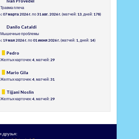
Ivan Provedel
Травма плеча
c
07 марта 2026 г.
по
31 авг. 2026 г.
(матчей:
13
, дней:
178
)
Danilo Cataldi
Мышечные проблемы
c
19 мая 2026 г.
по
01 июня 2026 г.
(матчей:
1
, дней:
14
)
Pedro
Желтых карточек:
4
, матчей:
29
Mario Gila
Желтых карточек:
4
, матчей:
31
Tijjani Noslin
Желтых карточек:
4
, матчей:
29
 друзья: