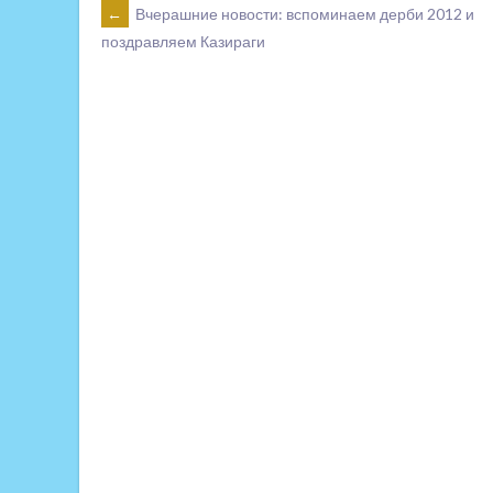
POST
←
Вчерашние новости: вспоминаем дерби 2012 и
поздравляем Казираги
NAVIGATION