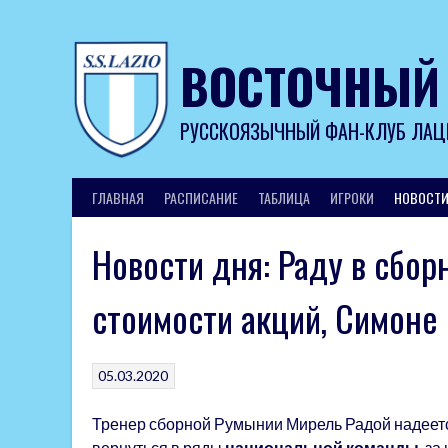
Skip
to
content
ВОСТОЧНЫЙ
РУССКОЯЗЫЧНЫЙ ФАН-КЛУБ ЛАЦ
ГЛАВНАЯ
РАСПИСАНИЕ
ТАБЛИЦА
ИГРОКИ
НОВОСТ
Новости дня: Раду в сбор
стоимости акций, Симоне 
05.03.2020
Тренер сборной Румынии Мирель Радой надеет
вернуться в ряды
национальной команды
, з