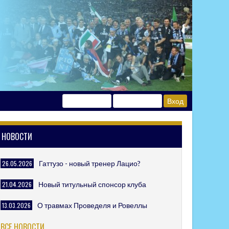
НОВОСТИ
26.05.2026
Гаттузо - новый тренер Лацио?
21.04.2026
Новый титульный спонсор клуба
13.03.2026
О травмах Проведеля и Ровеллы
ВСЕ НОВОСТИ