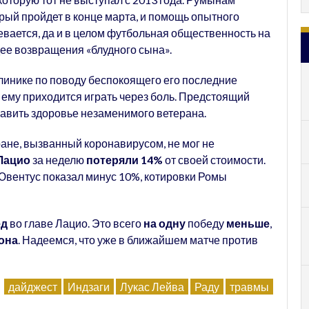
рый пройдет в конце марта, и помощь опытного
евается, да и в целом футбольная общественность на
дее возвращения «блудного сына».
линике по поводу беспокоящего его последние
 ему приходится играть через боль. Предстоящий
равить здоровье незаменимого ветерана.
тране, вызванный коронавирусом, не мог не
Лацио
за неделю
потеряли 14%
от своей стоимости.
 Ювентус показал минус 10%, котировки Ромы
ед
во главе Лацио. Это всего
на одну
победу
меньше
,
она
. Надеемся, что уже в ближайшем матче против
дайджест
Индзаги
Лукас Лейва
Раду
травмы