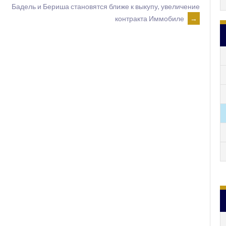
Бадель и Бериша становятся ближе к выкупу, увеличение
контракта Иммобиле
→