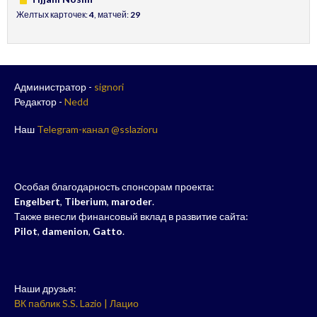
Желтых карточек:
4
, матчей:
29
Администратор -
signori
Редактор -
Nedd
Наш
Telegram-канал @sslazioru
Особая благодарность спонсорам проекта:
Engelbert
,
Tiberium
,
maroder
.
Также внесли финансовый вклад в развитие сайта:
Pilot
,
damenion
,
Gatto
.
Наши друзья:
ВК паблик S.S. Lazio | Лацио