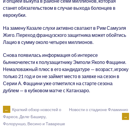
и опцией выкупа в районе семи миллионов, которая
станет обязательством в случае выхода болонцев в
еврокубки.
На замену Казале слухи активно сватают в Рим Самуэля
Жиго. Переход французского защитника может обойтись
Лацио в сумму около четырех миллионов.
Снова появилась информация об интересе
бьянкочелести к полузащитнику Эмполи Якопо Фаццини.
Немаловажный плюс в его кандидатуре — возраст, игроку
только 21 год и он не займет место в заявке на сезон в
Серии А. Фаццини уже отметился на старте сезона
дублем — в кубковом матче с Катанзаро.
POST
←
Краткий обзор новостей о
Новости о стадионе Фламинио
→
Фаресе, Деле-Баширу,
Фолоруншо, Весино и Тавареше
NAVIGATION