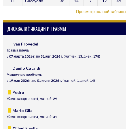
11
Сассуоло
38
14
7
17
49
Просмотр полной таблицы
ДИСКВАЛИФИКАЦИИ И ТРАВМЫ
Ivan Provedel
Травма плеча
c
07 марта 2026 г.
по
31 авг. 2026 г.
(матчей:
13
, дней:
178
)
Danilo Cataldi
Мышечные проблемы
c
19 мая 2026 г.
по
01 июня 2026 г.
(матчей:
1
, дней:
14
)
Pedro
Желтых карточек:
4
, матчей:
29
Mario Gila
Желтых карточек:
4
, матчей:
31
Tijjani Noslin