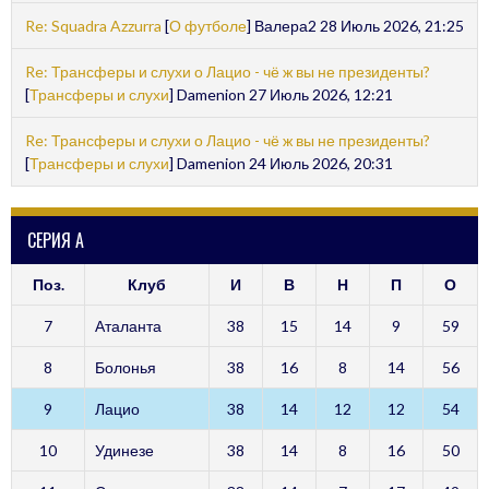
Re: Squadra Azzurra
[
О футболе
] Валера2 28 Июль 2026, 21:25
Re: Трансферы и слухи о Лацио - чё ж вы не президенты?
[
Трансферы и слухи
] Damenion 27 Июль 2026, 12:21
Re: Трансферы и слухи о Лацио - чё ж вы не президенты?
[
Трансферы и слухи
] Damenion 24 Июль 2026, 20:31
СЕРИЯ А
Поз.
Клуб
И
В
Н
П
О
7
Аталанта
38
15
14
9
59
8
Болонья
38
16
8
14
56
9
Лацио
38
14
12
12
54
10
Удинезе
38
14
8
16
50