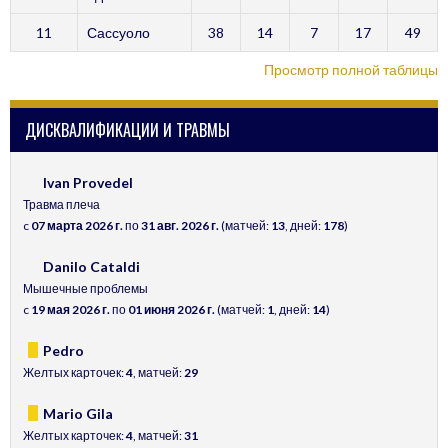
11
Сассуоло
38
14
7
17
49
Просмотр полной таблицы
ДИСКВАЛИФИКАЦИИ И ТРАВМЫ
Ivan Provedel
Травма плеча
c
07 марта 2026 г.
по
31 авг. 2026 г.
(матчей:
13
, дней:
178
)
Danilo Cataldi
Мышечные проблемы
c
19 мая 2026 г.
по
01 июня 2026 г.
(матчей:
1
, дней:
14
)
Pedro
Желтых карточек:
4
, матчей:
29
Mario Gila
Желтых карточек:
4
, матчей:
31