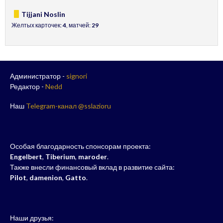
Tijjani Noslin
Желтых карточек:
4
, матчей:
29
Администратор -
signori
Редактор -
Nedd
Наш
Telegram-канал @sslazioru
Особая благодарность спонсорам проекта:
Engelbert
,
Tiberium
,
maroder
.
Также внесли финансовый вклад в развитие сайта:
Pilot
,
damenion
,
Gatto
.
Наши друзья: