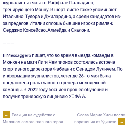
журналисты считают Раффале Палладино,
тренирующего Монцу. В шорт-листе также упоминают
Итальяно, Тудора и Джилардино, а среди кандидатов из-
за пределов Италии сплошь бывшие игроки римлян:
Серджио Консейсао, Алмейда и Скалони.
———
Il Messaggero пишет, что во время выезда команды в
Мюнхен на матч Лиги Чемпионов состоялась встреча
спортивного директора Фабиани с Сенадом Луличем. По
информации журналистов, легенде 26-го мая была
предложена роль главного тренера молодежной
команды. В 2022 году босниец прошел обучение и
получил тренерскую лицензию УЕФА А.
POST
←
Реакция на судейство с
Слова Марио Хилы после
поражения от Удинезе
→
Миланом самого главного героя