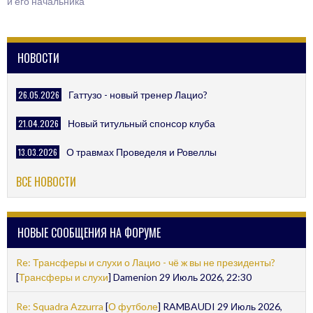
и его начальника
NAVIGATION
НОВОСТИ
26.05.2026
Гаттузо - новый тренер Лацио?
21.04.2026
Новый титульный спонсор клуба
13.03.2026
О травмах Проведеля и Ровеллы
ВСЕ НОВОСТИ
НОВЫЕ СООБЩЕНИЯ НА ФОРУМЕ
Re: Трансферы и слухи о Лацио - чё ж вы не президенты?
[
Трансферы и слухи
] Damenion 29 Июль 2026, 22:30
Re: Squadra Azzurra
[
О футболе
] RAMBAUDI 29 Июль 2026,