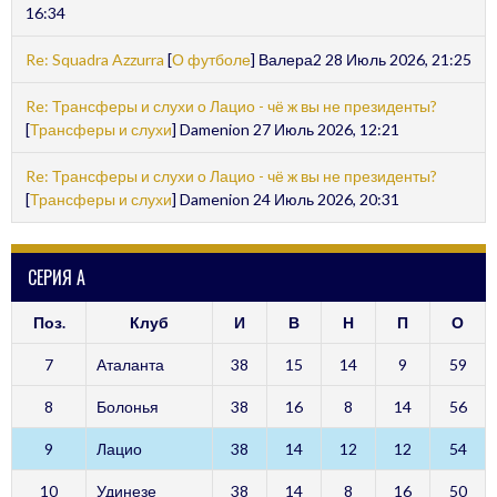
16:34
Re: Squadra Azzurra
[
О футболе
] Валера2 28 Июль 2026, 21:25
Re: Трансферы и слухи о Лацио - чё ж вы не президенты?
[
Трансферы и слухи
] Damenion 27 Июль 2026, 12:21
Re: Трансферы и слухи о Лацио - чё ж вы не президенты?
[
Трансферы и слухи
] Damenion 24 Июль 2026, 20:31
СЕРИЯ А
Поз.
Клуб
И
В
Н
П
О
7
Аталанта
38
15
14
9
59
8
Болонья
38
16
8
14
56
9
Лацио
38
14
12
12
54
10
Удинезе
38
14
8
16
50