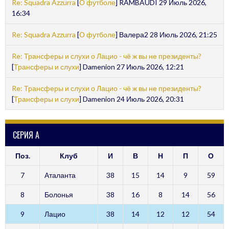
Re: Squadra Azzurra
[
О футболе
] RAMBAUDI 29 Июль 2026,
16:34
Re: Squadra Azzurra
[
О футболе
] Валера2 28 Июль 2026, 21:25
Re: Трансферы и слухи о Лацио - чё ж вы не президенты?
[
Трансферы и слухи
] Damenion 27 Июль 2026, 12:21
Re: Трансферы и слухи о Лацио - чё ж вы не президенты?
[
Трансферы и слухи
] Damenion 24 Июль 2026, 20:31
СЕРИЯ А
Поз.
Клуб
И
В
Н
П
О
7
Аталанта
38
15
14
9
59
8
Болонья
38
16
8
14
56
9
Лацио
38
14
12
12
54