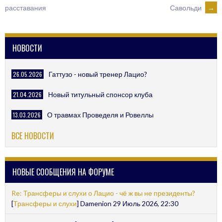
Савольди
→
расставания
NAVIGATION
НОВОСТИ
26.05.2026
Гаттузо - новый тренер Лацио?
21.04.2026
Новый титульный спонсор клуба
13.03.2026
О травмах Проведеля и Ровеллы
ВСЕ НОВОСТИ
НОВЫЕ СООБЩЕНИЯ НА ФОРУМЕ
Re: Трансферы и слухи о Лацио - чё ж вы не президенты?
[
Трансферы и слухи
] Damenion 29 Июль 2026, 22:30