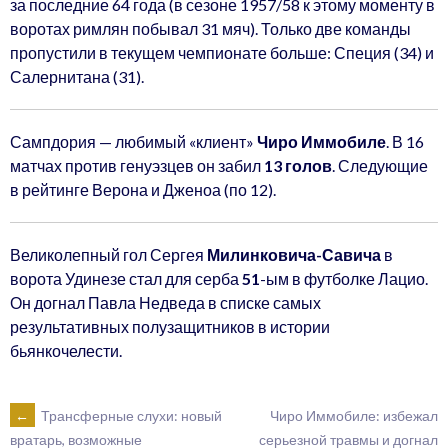
за последние 64 года (в сезоне 1957/58 к этому моменту в
воротах римлян побывал 31 мяч). Только две команды
пропустили в текущем чемпионате больше: Специя (34) и
Салернитана (31).
Сампдория — любимый «клиент»
Чиро Иммобиле
. В 16
матчах против генуэзцев он забил
13 голов
. Следующие
в рейтинге Верона и Дженоа (по 12).
Великолепный гол Сергея
Милинковича-Савича
в
ворота Удинезе стал для серба
51
-ым в футболке Лацио.
Он догнал Павла Недведа в списке самых
результативных полузащитников в истории
бьянкочелести.
POST
←
Трансферные слухи: новый
Чиро Иммобиле: избежал
серьезной травмы и догнал
вратарь, возможные