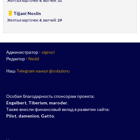
Желтых карточек:
4
, матчей:
31
Tijjani Noslin
Желтых карточек:
4
, матчей:
29
Администратор -
signori
Редактор -
Nedd
Наш
Telegram-канал @sslazioru
Особая благодарность спонсорам проекта:
Engelbert
,
Tiberium
,
maroder
.
Также внесли финансовый вклад в развитие сайта:
Pilot
,
damenion
,
Gatto
.