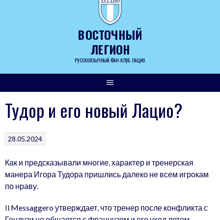
Skip
to
content
ВОСТОЧНЫЙ
ЛЕГИОН
РУССКОЯЗЫЧНЫЙ ФАН-КЛУБ ЛАЦИО
Тудор и его новый Лацио?
28.05.2024
Как и предсказывали многие, характер и тренерская
манера Игора Тудора пришлись далеко не всем игрокам
по нраву.
Il Messaggero утверждает, что тренер после конфликта с
Гендузи не общается с французом и его уход летом