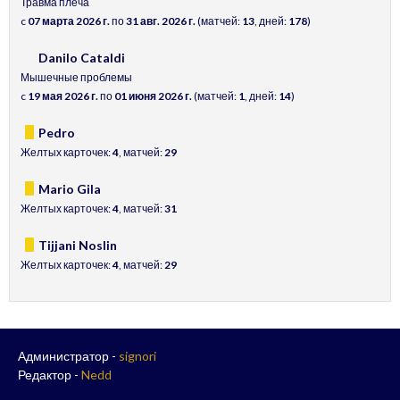
Травма плеча
c
07 марта 2026 г.
по
31 авг. 2026 г.
(матчей:
13
, дней:
178
)
Danilo Cataldi
Мышечные проблемы
c
19 мая 2026 г.
по
01 июня 2026 г.
(матчей:
1
, дней:
14
)
Pedro
Желтых карточек:
4
, матчей:
29
Mario Gila
Желтых карточек:
4
, матчей:
31
Tijjani Noslin
Желтых карточек:
4
, матчей:
29
Администратор -
signori
Редактор -
Nedd