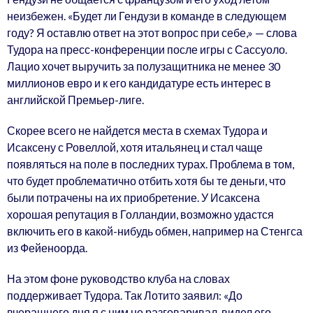
неизбежен. «Будет ли Гендузи в команде в следующем
году? Я оставлю ответ на этот вопрос при себе,» — слова
Тудора на пресс-конференции после игры с Сассуоло.
Лацио хочет выручить за полузащитника не менее 30
миллионов евро и к его кандидатуре есть интерес в
английской Премьер-лиге.
Скорее всего не найдется места в схемах Тудора и
Исаксену с Ровеллой, хотя итальянец и стал чаще
появляться на поле в последних турах. Проблема в том,
что будет проблематично отбить хотя бы те деньги, что
были потрачены на их приобретение. У Исаксена
хорошая репутация в Голландии, возможно удастся
включить его в какой-нибудь обмен, например на Стенгса
из Фейеноорда.
На этом фоне руководство клуба на словах
поддерживает Тудора. Так Лотито заявил: «До
вчерашнего дня я с ним не разговаривал, видел его