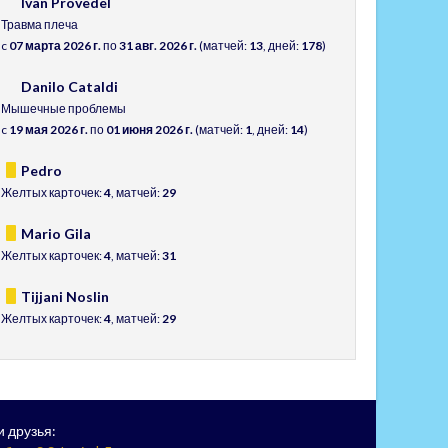
Ivan Provedel
Травма плеча
c
07 марта 2026 г.
по
31 авг. 2026 г.
(матчей:
13
, дней:
178
)
Danilo Cataldi
Мышечные проблемы
c
19 мая 2026 г.
по
01 июня 2026 г.
(матчей:
1
, дней:
14
)
Pedro
Желтых карточек:
4
, матчей:
29
Mario Gila
Желтых карточек:
4
, матчей:
31
Tijjani Noslin
Желтых карточек:
4
, матчей:
29
 друзья: