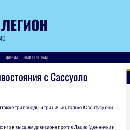
 ЛЕГИОН
ИО
И
ФОРУМ
НАШ ТЕЛЕГРАМ
ивостояния с Сассуоло
(также три победы и три ничьи), только Ювентусу они
х игр в высшем дивизионе против Лацио (две ничьи и