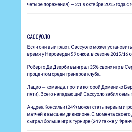
четыре поражения) — 2:1 в октябре 2015 года 
САССУОЛО
Если они выиграют, Сассуоло может установить
время у Нероверди 59 очков, в сезоне 2015/16 о
Роберто Де Дзерби выиграл 35% своих игр в Се
процентом среди тренеров клуба.
Лацио — команда, против которой Доменико Бер
пяти). Всего нападающий Сассуоло забил семь 
Андреа Консильи (249) может стать первым игр
матчей в высшем дивизионе. С момента своего 
сыграл больше игр в турнире (249 также у Франч