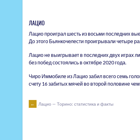
ЛАЦИО
Лацио проиграл шесть из восьми последних выез
До этого Бьянкочелести проигрывали четыре раз
Лацио не выигрывает в последних двух играх ли
без побед состоялись в октябре 2020 года.
Чиро Иммобиле из Лацио забил всего семь голов
счету 16 забитых мячей во второй половине чем
POST
←
Лацио — Торино: статистика и факты
NAVIGATION