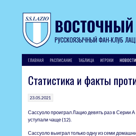
Skip
to
content
ВОСТОЧНЫЙ
РУССКОЯЗЫЧНЫЙ ФАН-КЛУБ ЛАЦ
ГЛАВНАЯ
РАСПИСАНИЕ
ТАБЛИЦА
ИГРОКИ
НОВОСТ
Статистика и факты прот
23.05.2021
Сассуоло проиграл Лацио девять раз в Серии А 
уступали чаще (12).
Сассуоло выиграл только одну из семи домашни