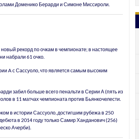
с голами Доменико Берарди и Симоне Миссироли.
 новый рекорд по очкам в чемпионате; в настоящее
ни набрали 61 очко.
рии A с Сассуоло, что является самым высоким
арди забил больше всего пенальти в Серии А (пять из
голов в 11 матчах чемпионата против Бьянкочелести.
оком в истории Сассуоло, достигшим рубежа в 250
дебюта в 2014 году только Самир Ханданович (256)
еско Ачерби).