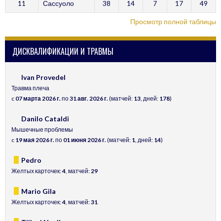
11
Сассуоло
38
14
7
17
49
Просмотр полной таблицы
ДИСКВАЛИФИКАЦИИ И ТРАВМЫ
Ivan Provedel
Травма плеча
c
07 марта 2026 г.
по
31 авг. 2026 г.
(матчей:
13
, дней:
178
)
Danilo Cataldi
Мышечные проблемы
c
19 мая 2026 г.
по
01 июня 2026 г.
(матчей:
1
, дней:
14
)
Pedro
Желтых карточек:
4
, матчей:
29
Mario Gila
Желтых карточек:
4
, матчей:
31