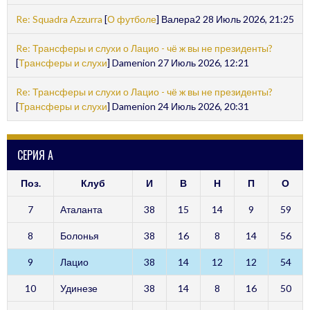
Re: Squadra Azzurra
[
О футболе
] Валера2 28 Июль 2026, 21:25
Re: Трансферы и слухи о Лацио - чё ж вы не президенты?
[
Трансферы и слухи
] Damenion 27 Июль 2026, 12:21
Re: Трансферы и слухи о Лацио - чё ж вы не президенты?
[
Трансферы и слухи
] Damenion 24 Июль 2026, 20:31
СЕРИЯ А
Поз.
Клуб
И
В
Н
П
О
7
Аталанта
38
15
14
9
59
8
Болонья
38
16
8
14
56
9
Лацио
38
14
12
12
54
10
Удинезе
38
14
8
16
50