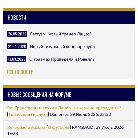
НОВОСТИ
26.05.2026
Гаттузо - новый тренер Лацио?
21.04.2026
Новый титульный спонсор клуба
13.03.2026
О травмах Проведеля и Ровеллы
ВСЕ НОВОСТИ
НОВЫЕ СООБЩЕНИЯ НА ФОРУМЕ
Re: Трансферы и слухи о Лацио - чё ж вы не президенты?
[
Трансферы и слухи
] Damenion 29 Июль 2026, 22:30
Re: Squadra Azzurra
[
О футболе
] RAMBAUDI 29 Июль 2026,
16:34