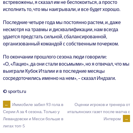
встревожены, я сказал им не беспокоиться, а просто
исполнить то, что мы наигрывали, и все будет хорошо.
Последние четыре года мы постоянно растем, и, даже
несмотря на травмы и дисквалификации, нам всегда
удается предстать сильной, сбалансированной,
организованный командой с собственным почерком.
По окончании прошлого сезона люди говорили:
«О, «Лацио», да они стали восьмыми», но я отвечал, что мы
выиграли Кубок Италии и в последние месяцы
сосредоточились именно на нем», – сказал Индзаги.
© sports.ru
POST
←
Иммобиле забил 93 гола в
Оценки игроков и тренера от
итальянских газет после матча с
Серии А за 4 сезона. Только у
Интером
→
Левандовски и Месси больше в
NAVIGATION
лигах топ-5