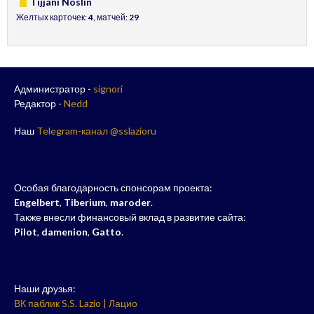
Tijjani Noslin
Желтых карточек:
4
, матчей:
29
Администратор -
signori
Редактор -
Nedd
Наш
Telegram-канал @sslazioru
Особая благодарность спонсорам проекта:
Engelbert
,
Tiberium
,
maroder
.
Также внесли финансовый вклад в развитие сайта:
Pilot
,
damenion
,
Gatto
.
Наши друзья:
ВК паблик S.S. Lazio | Лацио