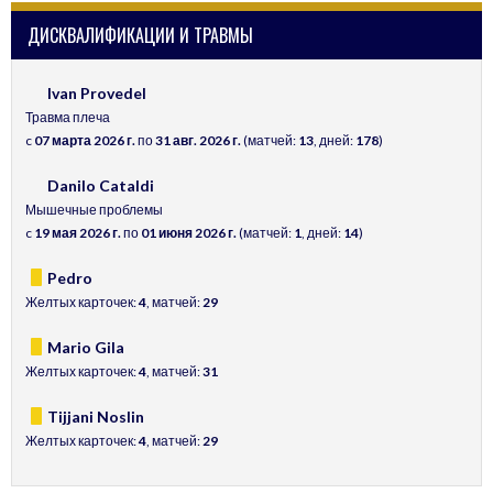
ДИСКВАЛИФИКАЦИИ И ТРАВМЫ
Ivan Provedel
Травма плеча
c
07 марта 2026 г.
по
31 авг. 2026 г.
(матчей:
13
, дней:
178
)
Danilo Cataldi
Мышечные проблемы
c
19 мая 2026 г.
по
01 июня 2026 г.
(матчей:
1
, дней:
14
)
Pedro
Желтых карточек:
4
, матчей:
29
Mario Gila
Желтых карточек:
4
, матчей:
31
Tijjani Noslin
Желтых карточек:
4
, матчей:
29