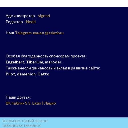
Администратор -
signori
Редактор -
Nedd
Наш
Telegram-канал @sslazioru
Особая благодарность спонсорам проекта:
Engelbert
,
Tiberium
,
maroder
.
Также внесли финансовый вклад в развитие сайта:
Pilot
,
damenion
,
Gatto
.
Наши друзья:
ВК паблик S.S. Lazio | Лацио
© 2026 ВОСТОЧНЫЙ ЛЕГИОН
DESIGNED BY THEMEBOY