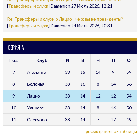
[
Трансферы и слухи
] Damenion 27 Июль 2026, 12:21
Re: Трансферы и слухи о Лацио - чё ж вы не президенты?
[
Трансферы и слухи
] Damenion 24 Июль 2026, 20:31
СЕРИЯ А
Поз.
Клуб
И
В
Н
П
О
7
Аталанта
38
15
14
9
59
8
Болонья
38
16
8
14
56
9
Лацио
38
14
12
12
54
10
Удинезе
38
14
8
16
50
11
Сассуоло
38
14
7
17
49
Просмотр полной таблицы