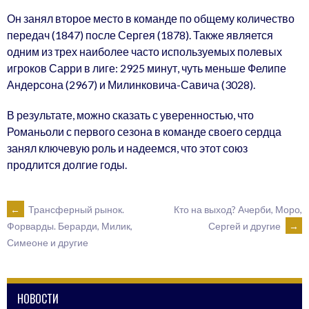
Он занял второе место в команде по общему количество
передач (1847) после Сергея (1878). Также является
одним из трех наиболее часто используемых полевых
игроков Сарри в лиге: 2925 минут, чуть меньше Фелипе
Андерсона (2967) и Милинковича-Савича (3028).
В результате, можно сказать с уверенностью, что
Романьоли с первого сезона в команде своего сердца
занял ключевую роль и надеемся, что этот союз
продлится долгие годы.
POST
←
Трансферный рынок.
Кто на выход? Ачерби, Моро,
Сергей и другие
→
Форварды. Берарди, Милик,
Симеоне и другие
NAVIGATION
НОВОСТИ