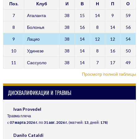
Поз.
Клуб
И
В
Н
П
О
7
Аталанта
38
15
14
9
59
8
Болонья
38
16
8
14
56
9
Лацио
38
14
12
12
54
10
Удинезе
38
14
8
16
50
11
Сассуоло
38
14
7
17
49
Просмотр полной таблицы
ДИСКВАЛИФИКАЦИИ И ТРАВМЫ
Ivan Provedel
Травма плеча
c
07 марта 2026 г.
по
31 авг. 2026 г.
(матчей:
13
, дней:
178
)
Danilo Cataldi