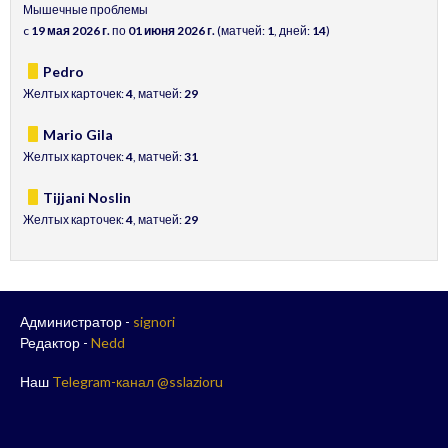
Мышечные проблемы
c
19 мая 2026 г.
по
01 июня 2026 г.
(матчей:
1
, дней:
14
)
Pedro
Желтых карточек:
4
, матчей:
29
Mario Gila
Желтых карточек:
4
, матчей:
31
Tijjani Noslin
Желтых карточек:
4
, матчей:
29
Администратор -
signori
Редактор -
Nedd
Наш
Telegram-канал @sslazioru