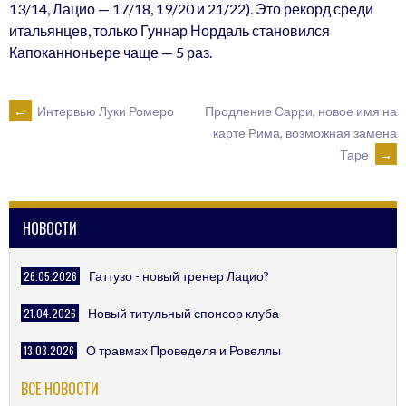
13/14, Лацио — 17/18, 19/20 и 21/22). Это рекорд среди
итальянцев, только Гуннар Нордаль становился
Капоканноньере чаще — 5 раз.
POST
←
Интервью Луки Ромеро
Продление Сарри, новое имя на
карте Рима, возможная замена
Таре
→
NAVIGATION
НОВОСТИ
26.05.2026
Гаттузо - новый тренер Лацио?
21.04.2026
Новый титульный спонсор клуба
13.03.2026
О травмах Проведеля и Ровеллы
ВСЕ НОВОСТИ