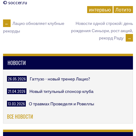
© soccer.ru
интервью
Лотито
POST
←
Лацио обновляет клубные
Новости одной строкой: день
рождения Синьори, рост акций,
рекорды
рекорд Раду
→
NAVIGATION
НОВОСТИ
26.05.2026
Гаттузо - новый тренер Лацио?
21.04.2026
Новый титульный спонсор клуба
13.03.2026
О травмах Проведеля и Ровеллы
ВСЕ НОВОСТИ