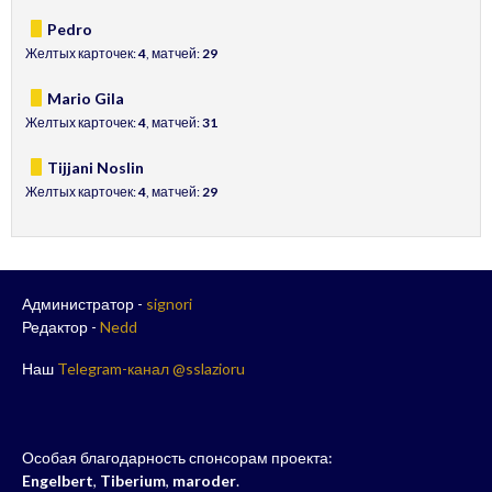
Pedro
Желтых карточек:
4
, матчей:
29
Mario Gila
Желтых карточек:
4
, матчей:
31
Tijjani Noslin
Желтых карточек:
4
, матчей:
29
Администратор -
signori
Редактор -
Nedd
Наш
Telegram-канал @sslazioru
Особая благодарность спонсорам проекта:
Engelbert
,
Tiberium
,
maroder
.