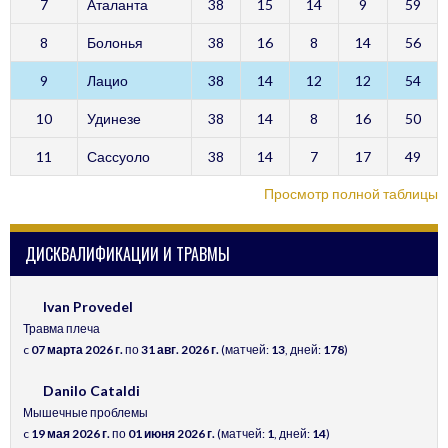
7
Аталанта
38
15
14
9
59
8
Болонья
38
16
8
14
56
9
Лацио
38
14
12
12
54
10
Удинезе
38
14
8
16
50
11
Сассуоло
38
14
7
17
49
Просмотр полной таблицы
ДИСКВАЛИФИКАЦИИ И ТРАВМЫ
Ivan Provedel
Травма плеча
c
07 марта 2026 г.
по
31 авг. 2026 г.
(матчей:
13
, дней:
178
)
Danilo Cataldi
Мышечные проблемы
c
19 мая 2026 г.
по
01 июня 2026 г.
(матчей:
1
, дней:
14
)