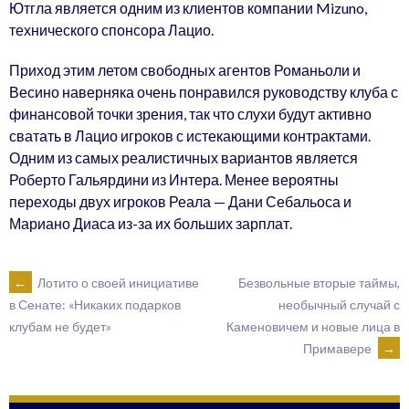
Ютгла является одним из клиентов компании Mizuno,
технического спонсора Лацио.
Приход этим летом свободных агентов Романьоли и
Весино наверняка очень понравился руководству клуба с
финансовой точки зрения, так что слухи будут активно
сватать в Лацио игроков с истекающими контрактами.
Одним из самых реалистичных вариантов является
Роберто Гальярдини из Интера. Менее вероятны
переходы двух игроков Реала — Дани Себальоса и
Мариано Диаса из-за их больших зарплат.
POST
←
Лотито о своей инициативе
Безвольные вторые таймы,
необычный случай с
в Сенате: «Никаких подарков
Каменовичем и новые лица в
клубам не будет»
NAVIGATION
Примавере
→