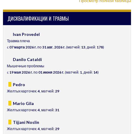
Просмотр полной таблицы
ДИСКВАЛИФИКАЦИИ И ТРАВМЫ
Ivan Provedel
Травма плеча
c
07 марта 2026 г.
по
31 авг. 2026 г.
(матчей:
13
, дней:
178
)
Danilo Cataldi
Мышечные проблемы
c
19 мая 2026 г.
по
01 июня 2026 г.
(матчей:
1
, дней:
14
)
Pedro
Желтых карточек:
4
, матчей:
29
Mario Gila
Желтых карточек:
4
, матчей:
31
Tijjani Noslin
Желтых карточек:
4
, матчей:
29