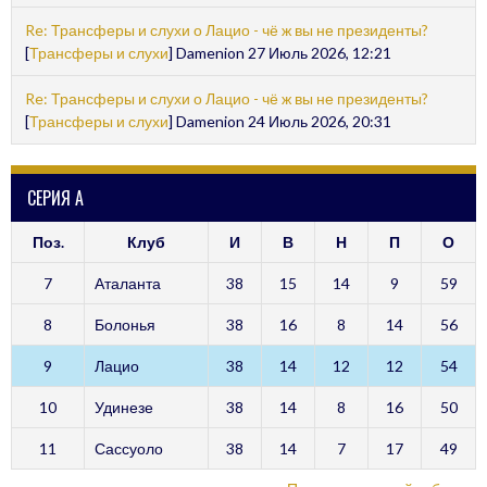
Re: Трансферы и слухи о Лацио - чё ж вы не президенты?
[
Трансферы и слухи
] Damenion 27 Июль 2026, 12:21
Re: Трансферы и слухи о Лацио - чё ж вы не президенты?
[
Трансферы и слухи
] Damenion 24 Июль 2026, 20:31
СЕРИЯ А
Поз.
Клуб
И
В
Н
П
О
7
Аталанта
38
15
14
9
59
8
Болонья
38
16
8
14
56
9
Лацио
38
14
12
12
54
10
Удинезе
38
14
8
16
50
11
Сассуоло
38
14
7
17
49