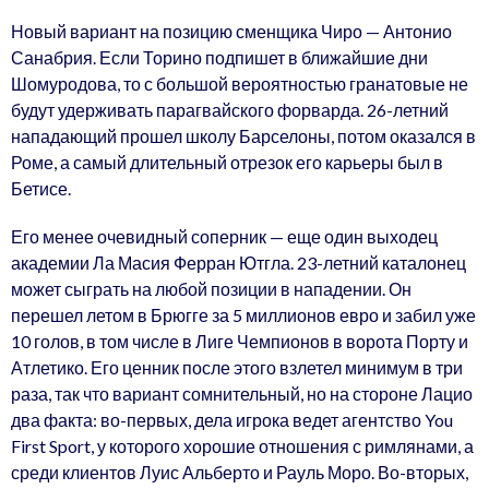
Новый вариант на позицию сменщика Чиро — Антонио
Санабрия. Если Торино подпишет в ближайшие дни
Шомуродова, то с большой вероятностью гранатовые не
будут удерживать парагвайского форварда. 26-летний
нападающий прошел школу Барселоны, потом оказался в
Роме, а самый длительный отрезок его карьеры был в
Бетисе.
Его менее очевидный соперник — еще один выходец
академии Ла Масия Ферран Ютгла. 23-летний каталонец
может сыграть на любой позиции в нападении. Он
перешел летом в Брюгге за 5 миллионов евро и забил уже
10 голов, в том числе в Лиге Чемпионов в ворота Порту и
Атлетико. Его ценник после этого взлетел минимум в три
раза, так что вариант сомнительный, но на стороне Лацио
два факта: во-первых, дела игрока ведет агентство You
First Sport, у которого хорошие отношения с римлянами, а
среди клиентов Луис Альберто и Рауль Моро. Во-вторых,