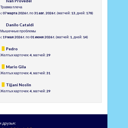
Ivan Provedel
Травма плеча
c
07 марта 2026 г.
по
31 авг. 2026 г.
(матчей:
13
, дней:
178
)
Danilo Cataldi
Мышечные проблемы
c
19 мая 2026 г.
по
01 июня 2026 г.
(матчей:
1
, дней:
14
)
Pedro
Желтых карточек:
4
, матчей:
29
Mario Gila
Желтых карточек:
4
, матчей:
31
Tijjani Noslin
Желтых карточек:
4
, матчей:
29
 друзья: