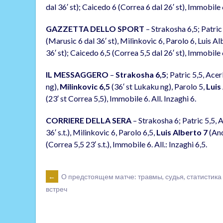
dal 36′ st); Caicedo 6 (Correa 6 dal 26′ st), Immobile 
GAZZETTA DELLO SPORT
– Strakosha 6,5; Patric 
(Marusic 6 dal 36′ st), Milinkovic 6, Parolo 6, Luis Al
36′ st); Caicedo 6,5 (Correa 5,5 dal 26′ st), Immobile 
IL MESSAGGERO
–
Strakosha 6,5
; Patric 5,5, Acer
ng),
Milinkovic 6,5
(36′ st Lukaku ng), Parolo 5,
Luis
(23′ st Correa 5,5), Immobile 6. All. Inzaghi 6.
CORRIERE DELLA SERA
– Strakosha 6; Patric 5,5, Ac
36′ s.t.), Milinkovic 6, Parolo 6,5,
Luis Alberto 7
(Ande
(Correa 5,5 23′ s.t.), Immobile 6. All.: Inzaghi 6,5.
POST
←
О предстоящем матче: травмы, судья, статистика
встреч
NAVIGATION