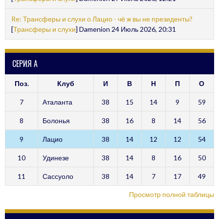
Re: Трансферы и слухи о Лацио - чё ж вы не президенты?
[
Трансферы и слухи
] Damenion 24 Июль 2026, 20:31
СЕРИЯ А
Поз.
Клуб
И
В
Н
П
О
7
Аталанта
38
15
14
9
59
8
Болонья
38
16
8
14
56
9
Лацио
38
14
12
12
54
10
Удинезе
38
14
8
16
50
11
Сассуоло
38
14
7
17
49
Просмотр полной таблицы