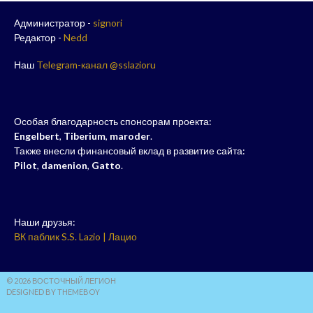
Администратор -
signori
Редактор -
Nedd
Наш
Telegram-канал @sslazioru
Особая благодарность спонсорам проекта:
Engelbert
,
Tiberium
,
maroder
.
Также внесли финансовый вклад в развитие сайта:
Pilot
,
damenion
,
Gatto
.
Наши друзья:
ВК паблик S.S. Lazio | Лацио
© 2026 ВОСТОЧНЫЙ ЛЕГИОН
DESIGNED BY THEMEBOY