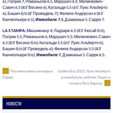
6), Патрик 7, Романьоли 6.5, Марушич 6.5; Милинкович-
Савич 6.5 (83′ Весино 6), Катальди 5.5 (65′ Луис Альберто
6), Башич б/о (8′ Проведель 7); Фелипе Андерсон 6 (83′
Канчелльери 6.5),
Иммобиле 7.5
, Дзакканьи 5. Сарри 7.
LA STAMPA:
Машимиану 4
; Ладзари 6.5 (83′ Хюсай б/о),
Патрик 5.5, Романьоли 6, Марушич 5.5; Милинкович-Савич
6.5 (83′ Весино б/о), Катальди 5.5 (65′ Луис Альберто 6),
Башич б/о (8′ Проведель 6); Фелипе Андерсон 5.5 (83′
Канчелльери б/о),
Иммобиле 7
, Дзакканьи 5. Сарри 6.5.
POST
←
Послематчевое интервью
Golden Boy 2022, Луис Альберто
в новой роли, рейтинг Лацио и
Сарри
посев в Лиге Европы
→
NAVIGATION
НОВОСТИ