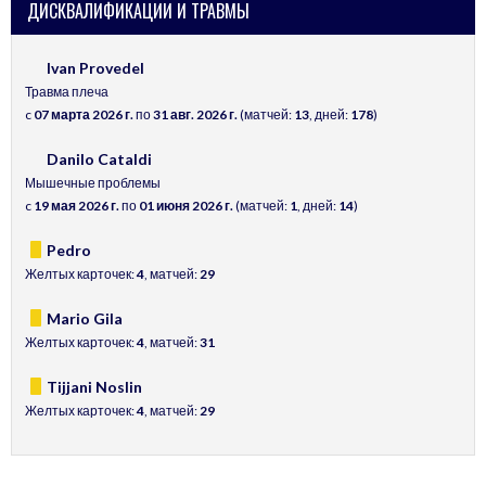
ДИСКВАЛИФИКАЦИИ И ТРАВМЫ
Ivan Provedel
Травма плеча
c
07 марта 2026 г.
по
31 авг. 2026 г.
(матчей:
13
, дней:
178
)
Danilo Cataldi
Мышечные проблемы
c
19 мая 2026 г.
по
01 июня 2026 г.
(матчей:
1
, дней:
14
)
Pedro
Желтых карточек:
4
, матчей:
29
Mario Gila
Желтых карточек:
4
, матчей:
31
Tijjani Noslin
Желтых карточек:
4
, матчей:
29