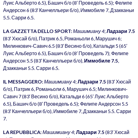
Луис Альберто 6.5), Башич б/о (8′ Проведель 6.5); Фелипе
Андерсон 6 (83′ Канчелльери б/о), Иммобиле 7, Дзакканьи
5.5. Сарри 6.5.
LA GAZZETTA DELLO SPORT:
Машимиану 4
;
Ладзари 7.5
(83′ Хюсай б/о), Патрик 6.5, Романьоли 6, Марушич 6;
Милинкович-Савич 6.5 (83′ Весино б/о), Катальди 5 (65′
Луис Альберто 6.5), Башич б/о (8′ Проведель 7); Фелипе
Андерсон 5.5 (83′ Канчелльери б/о),
Иммобиле 7.5
,
Дзакканьи 5.5. Сарри 6.5.
IL MESSAGGERO:
Машимиану 4
;
Ладзари 7.5
(83′ Хюсай
б/о), Патрик 6, Романьоли 6, Марушич 6.5; Милинкович-
Савич 7 (83′ Весино б/о), Катальди 6 (65′ Луис Альберто
6.5), Башич б/о (8′ Проведель 6.5); Фелипе Андерсон 5.5
(83′ Канчелльери б/о), Иммобиле 7, Дзакканьи 5.5. Сарри
7.
LA REPUBBLICA:
Машимиану 4
;
Ладзари 7.5
(83′ Хюсай