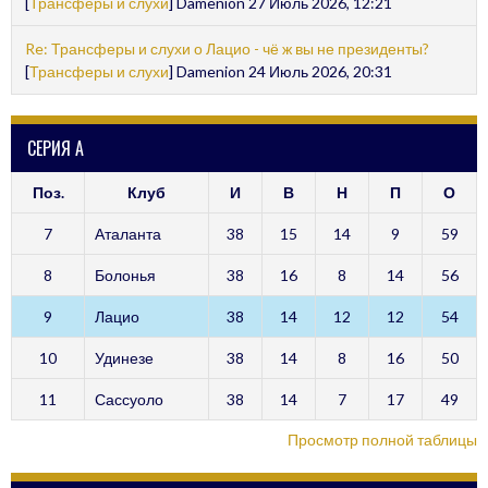
[
Трансферы и слухи
] Damenion 27 Июль 2026, 12:21
Re: Трансферы и слухи о Лацио - чё ж вы не президенты?
[
Трансферы и слухи
] Damenion 24 Июль 2026, 20:31
СЕРИЯ А
Поз.
Клуб
И
В
Н
П
О
7
Аталанта
38
15
14
9
59
8
Болонья
38
16
8
14
56
9
Лацио
38
14
12
12
54
10
Удинезе
38
14
8
16
50
11
Сассуоло
38
14
7
17
49
Просмотр полной таблицы