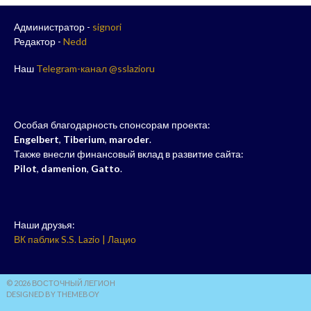
Администратор -
signori
Редактор -
Nedd
Наш
Telegram-канал @sslazioru
Особая благодарность спонсорам проекта:
Engelbert
,
Tiberium
,
maroder
.
Также внесли финансовый вклад в развитие сайта:
Pilot
,
damenion
,
Gatto
.
Наши друзья:
ВК паблик S.S. Lazio | Лацио
© 2026 ВОСТОЧНЫЙ ЛЕГИОН
DESIGNED BY THEMEBOY