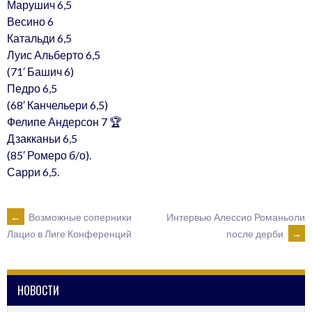
Марушич 6,5
Весино 6
Катальди 6,5
Луис Альберто 6,5
(71′ Башич 6)
Педро 6,5
(68′ Канчельери 6,5)
Фелипе Андерсон 7 🏆
Дзакканьи 6,5
(85′ Ромеро б/о).
Сарри 6,5.
POST
←
Возможные соперники
Интервью Алессио Романьоли
после дерби
→
Лацио в Лиге Конференций
NAVIGATION
НОВОСТИ