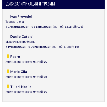
ДИСКВАЛИФИКАЦИИ И ТРАВМЫ
Ivan Provedel
Травма плеча
c
07 марта 2026 г.
по
31 авг. 2026 г.
(матчей:
13
, дней:
178
)
Danilo Cataldi
Мышечные проблемы
c
19 мая 2026 г.
по
01 июня 2026 г.
(матчей:
1
, дней:
14
)
Pedro
Желтых карточек:
4
, матчей:
29
Mario Gila
Желтых карточек:
4
, матчей:
31
Tijjani Noslin
Желтых карточек:
4
, матчей:
29