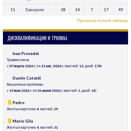
11
Сассуоло
38
14
7
17
49
Просмотр полной таблицы
ДИСКВАЛИФИКАЦИИ И ТРАВМЫ
Ivan Provedel
Травма плеча
c
07 марта 2026 г.
по
31 авг. 2026 г.
(матчей:
13
, дней:
178
)
Danilo Cataldi
Мышечные проблемы
c
19 мая 2026 г.
по
01 июня 2026 г.
(матчей:
1
, дней:
14
)
Pedro
Желтых карточек:
4
, матчей:
29
Mario Gila
Желтых карточек:
4
, матчей:
31