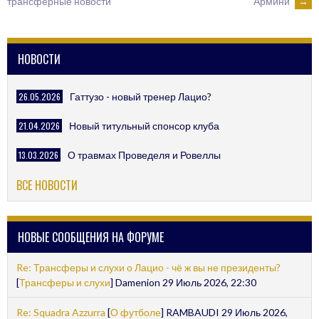
Армини
→
трансферные новости
НОВОСТИ
26.05.2026
Гаттузо - новый тренер Лацио?
21.04.2026
Новый титульный спонсор клуба
13.03.2026
О травмах Проведеля и Ровеллы
ВСЕ НОВОСТИ
НОВЫЕ СООБЩЕНИЯ НА ФОРУМЕ
Re: Трансферы и слухи о Лацио - чё ж вы не президенты?
[
Трансферы и слухи
] Damenion 29 Июль 2026, 22:30
Re: Squadra Azzurra
[
О футболе
] RAMBAUDI 29 Июль 2026,