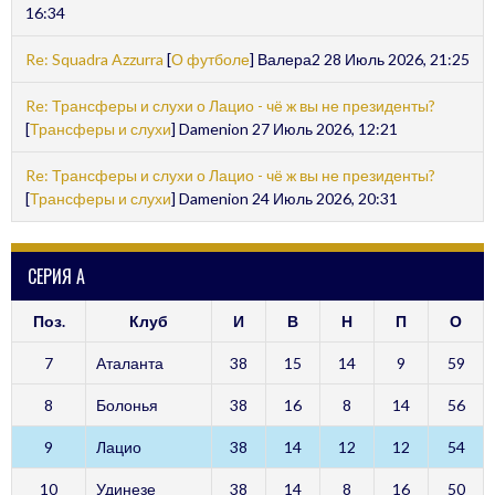
16:34
Re: Squadra Azzurra
[
О футболе
] Валера2 28 Июль 2026, 21:25
Re: Трансферы и слухи о Лацио - чё ж вы не президенты?
[
Трансферы и слухи
] Damenion 27 Июль 2026, 12:21
Re: Трансферы и слухи о Лацио - чё ж вы не президенты?
[
Трансферы и слухи
] Damenion 24 Июль 2026, 20:31
СЕРИЯ А
Поз.
Клуб
И
В
Н
П
О
7
Аталанта
38
15
14
9
59
8
Болонья
38
16
8
14
56
9
Лацио
38
14
12
12
54
10
Удинезе
38
14
8
16
50