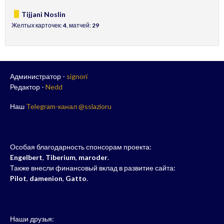
Tijjani Noslin
Желтых карточек:
4
, матчей:
29
Администратор -
signori
Редактор -
Nedd
Наш
Telegram-канал @sslazioru
Особая благодарность спонсорам проекта:
Engelbert
,
Tiberium
,
maroder
.
Также внесли финансовый вклад в развитие сайта:
Pilot
,
damenion
,
Gatto
.
Наши друзья: