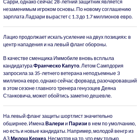
Сарри, однако сейчас 28-летний защитник является
незаменимым игроком основы. По новому соглашению
зарплата Ладзари вырастет с 1.3 до 1.7 миллионов евро.
Лацио продолжает искать усиление на двух позициях: в
центр нападения и на левый фланг обороны.
В качестве сменщика Иммобиле вновь всплыла
кандидатура
Франческо Капуто
. Летом Сампдория
запросила за 35-летнего ветерана неподъемные 3
миллиона евро, однако сейчас форвард, разочаровавший
в этом сезоне главного тренера генуэзцев Деяна
Станковича, может обойтись заметно дешевле.
На левый фланг защиты шортлист значительно
обширнее. Имена
Валери
и
Паризи
в нем по умолчанию,
но есть и новые кандидаты. Например, молодой венгр из
АЗ
Милош Керкез
. Несмотря на то, что ему только