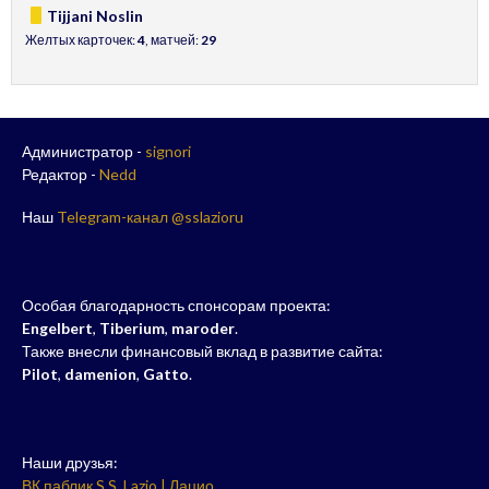
Tijjani Noslin
Желтых карточек:
4
, матчей:
29
Администратор -
signori
Редактор -
Nedd
Наш
Telegram-канал @sslazioru
Особая благодарность спонсорам проекта:
Engelbert
,
Tiberium
,
maroder
.
Также внесли финансовый вклад в развитие сайта:
Pilot
,
damenion
,
Gatto
.
Наши друзья:
ВК паблик S.S. Lazio | Лацио