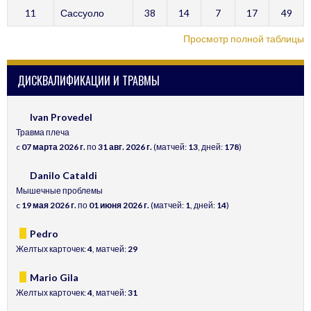
11
Сассуоло
38
14
7
17
49
Просмотр полной таблицы
ДИСКВАЛИФИКАЦИИ И ТРАВМЫ
Ivan Provedel
Травма плеча
c
07 марта 2026 г.
по
31 авг. 2026 г.
(матчей:
13
, дней:
178
)
Danilo Cataldi
Мышечные проблемы
c
19 мая 2026 г.
по
01 июня 2026 г.
(матчей:
1
, дней:
14
)
Pedro
Желтых карточек:
4
, матчей:
29
Mario Gila
Желтых карточек:
4
, матчей:
31