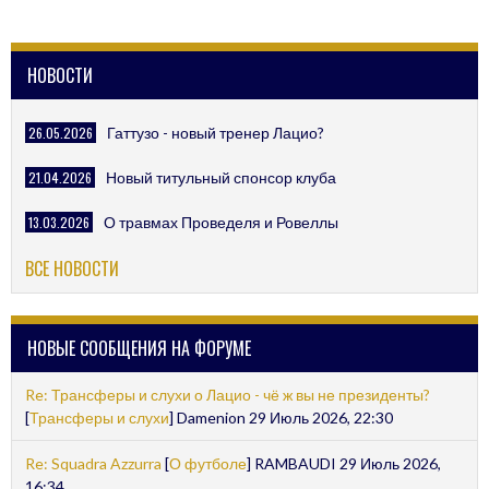
NAVIGATION
НОВОСТИ
26.05.2026
Гаттузо - новый тренер Лацио?
21.04.2026
Новый титульный спонсор клуба
13.03.2026
О травмах Проведеля и Ровеллы
ВСЕ НОВОСТИ
НОВЫЕ СООБЩЕНИЯ НА ФОРУМЕ
Re: Трансферы и слухи о Лацио - чё ж вы не президенты?
[
Трансферы и слухи
] Damenion 29 Июль 2026, 22:30
Re: Squadra Azzurra
[
О футболе
] RAMBAUDI 29 Июль 2026,
16:34