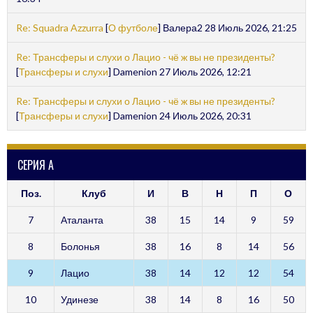
Re: Squadra Azzurra
[
О футболе
] Валера2 28 Июль 2026, 21:25
Re: Трансферы и слухи о Лацио - чё ж вы не президенты?
[
Трансферы и слухи
] Damenion 27 Июль 2026, 12:21
Re: Трансферы и слухи о Лацио - чё ж вы не президенты?
[
Трансферы и слухи
] Damenion 24 Июль 2026, 20:31
СЕРИЯ А
Поз.
Клуб
И
В
Н
П
О
7
Аталанта
38
15
14
9
59
8
Болонья
38
16
8
14
56
9
Лацио
38
14
12
12
54
10
Удинезе
38
14
8
16
50