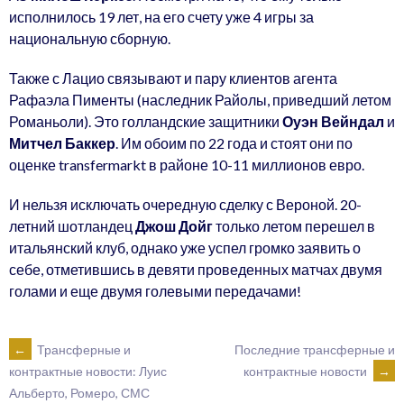
исполнилось 19 лет, на его счету уже 4 игры за
национальную сборную.
Также с Лацио связывают и пару клиентов агента
Рафаэла Пименты (наследник Райолы, приведший летом
Романьоли). Это голландские защитники
Оуэн Вейндал
и
Митчел Баккер
. Им обоим по 22 года и стоят они по
оценке transfermarkt в районе 10-11 миллионов евро.
И нельзя исключать очередную сделку с Вероной. 20-
летний шотландец
Джош Дойг
только летом перешел в
итальянский клуб, однако уже успел громко заявить о
себе, отметившись в девяти проведенных матчах двумя
голами и еще двумя голевыми передачами!
POST
←
Трансферные и
Последние трансферные и
контрактные новости
→
контрактные новости: Луис
Альберто, Ромеро, СМС