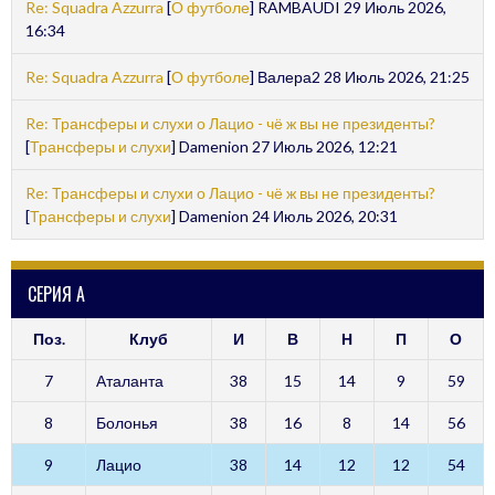
Re: Squadra Azzurra
[
О футболе
] RAMBAUDI 29 Июль 2026,
16:34
Re: Squadra Azzurra
[
О футболе
] Валера2 28 Июль 2026, 21:25
Re: Трансферы и слухи о Лацио - чё ж вы не президенты?
[
Трансферы и слухи
] Damenion 27 Июль 2026, 12:21
Re: Трансферы и слухи о Лацио - чё ж вы не президенты?
[
Трансферы и слухи
] Damenion 24 Июль 2026, 20:31
СЕРИЯ А
Поз.
Клуб
И
В
Н
П
О
7
Аталанта
38
15
14
9
59
8
Болонья
38
16
8
14
56
9
Лацио
38
14
12
12
54