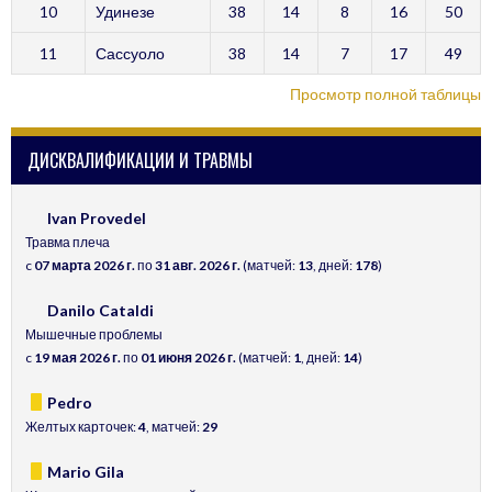
10
Удинезе
38
14
8
16
50
11
Сассуоло
38
14
7
17
49
Просмотр полной таблицы
ДИСКВАЛИФИКАЦИИ И ТРАВМЫ
Ivan Provedel
Травма плеча
c
07 марта 2026 г.
по
31 авг. 2026 г.
(матчей:
13
, дней:
178
)
Danilo Cataldi
Мышечные проблемы
c
19 мая 2026 г.
по
01 июня 2026 г.
(матчей:
1
, дней:
14
)
Pedro
Желтых карточек:
4
, матчей:
29
Mario Gila