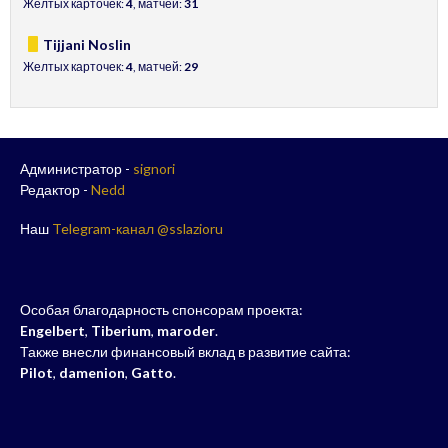
Желтых карточек:
4
, матчей:
31
Tijjani Noslin
Желтых карточек:
4
, матчей:
29
Администратор -
signori
Редактор -
Nedd
Наш
Telegram-канал @sslazioru
Особая благодарность спонсорам проекта:
Engelbert
,
Tiberium
,
maroder
.
Также внесли финансовый вклад в развитие сайта:
Pilot
,
damenion
,
Gatto
.