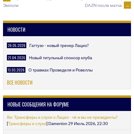
POST
DAZN после матча
→
Эмполи
NAVIGATION
НОВОСТИ
26.05.2026
Гаттузо - новый тренер Лацио?
21.04.2026
Новый титульный спонсор клуба
13.03.2026
О травмах Проведеля и Ровеллы
ВСЕ НОВОСТИ
НОВЫЕ СООБЩЕНИЯ НА ФОРУМЕ
Re: Трансферы и слухи о Лацио - чё ж вы не президенты?
[
Трансферы и слухи
] Damenion 29 Июль 2026, 22:30