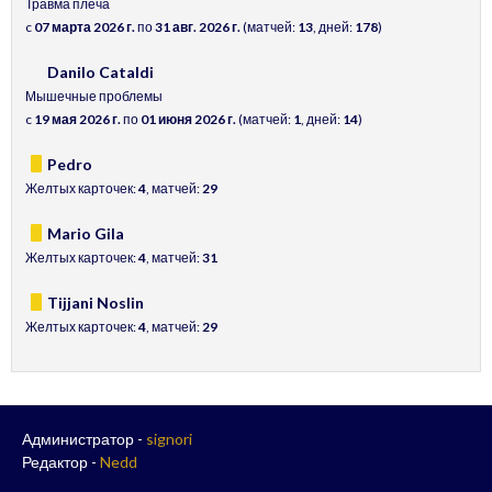
Травма плеча
c
07 марта 2026 г.
по
31 авг. 2026 г.
(матчей:
13
, дней:
178
)
Danilo Cataldi
Мышечные проблемы
c
19 мая 2026 г.
по
01 июня 2026 г.
(матчей:
1
, дней:
14
)
Pedro
Желтых карточек:
4
, матчей:
29
Mario Gila
Желтых карточек:
4
, матчей:
31
Tijjani Noslin
Желтых карточек:
4
, матчей:
29
Администратор -
signori
Редактор -
Nedd