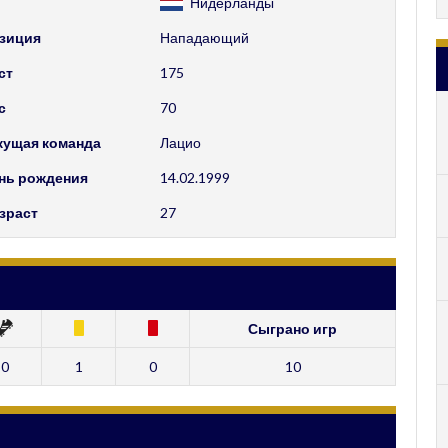
Нидерланды
зиция
Нападающий
ст
175
с
70
кущая команда
Лацио
нь рождения
14.02.1999
зраст
27
Сыграно игр
0
1
0
10