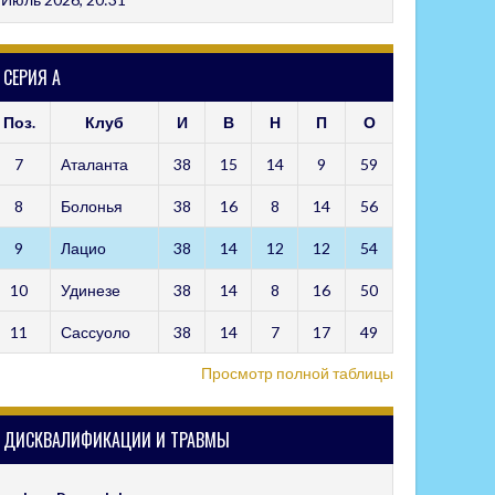
СЕРИЯ А
Поз.
Клуб
И
В
Н
П
О
7
Аталанта
38
15
14
9
59
8
Болонья
38
16
8
14
56
9
Лацио
38
14
12
12
54
10
Удинезе
38
14
8
16
50
11
Сассуоло
38
14
7
17
49
Просмотр полной таблицы
ДИСКВАЛИФИКАЦИИ И ТРАВМЫ