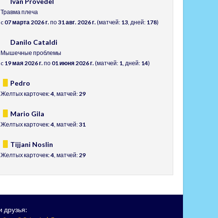
Ivan Provedel
Травма плеча
c
07 марта 2026 г.
по
31 авг. 2026 г.
(матчей:
13
, дней:
178
)
Danilo Cataldi
Мышечные проблемы
c
19 мая 2026 г.
по
01 июня 2026 г.
(матчей:
1
, дней:
14
)
Pedro
Желтых карточек:
4
, матчей:
29
Mario Gila
Желтых карточек:
4
, матчей:
31
Tijjani Noslin
Желтых карточек:
4
, матчей:
29
 друзья: