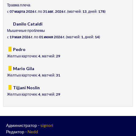
Травма плеча
c
07 марта 2026 г.
по
31 авг. 2026 г.
(матчей:
13
, дней:
178
)
Danilo Cataldi
Мышечные проблемы
c
19 мая 2026 г.
по
01 июня 2026 г.
(матчей:
1
, дней:
14
)
Pedro
Желтых карточек:
4
, матчей:
29
Mario Gila
Желтых карточек:
4
, матчей:
31
Tijjani Noslin
Желтых карточек:
4
, матчей:
29
Администратор -
signori
Редактор -
Nedd