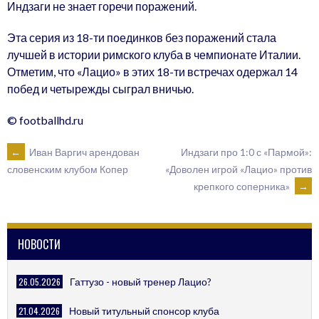
Индзаги не знает горечи поражений.
Эта серия из 18-ти поединков без поражений стала
лучшей в истории римского клуба в чемпионате Италии.
Отметим, что «Лацио» в этих 18-ти встречах одержал 14
побед и четырежды сыграл вничью.
© footballhd.ru
POST
←
Иван Варгич арендован
Индзаги про 1:0 с «Пармой»:
«Доволен игрой «Лацио» против
словенским клубом Копер
крепкого соперника»
→
NAVIGATION
НОВОСТИ
26.05.2026
Гаттузо - новый тренер Лацио?
21.04.2026
Новый титульный спонсор клуба