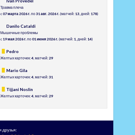
Ivan Provedel
Травма плеча
c
07 марта 2026 г.
по
31 авг. 2026 г.
(матчей:
13
, дней:
178
)
Danilo Cataldi
Мышечные проблемы
c
19 мая 2026 г.
по
01 июня 2026 г.
(матчей:
1
, дней:
14
)
Pedro
Желтых карточек:
4
, матчей:
29
Mario Gila
Желтых карточек:
4
, матчей:
31
Tijjani Noslin
Желтых карточек:
4
, матчей:
29
 друзья: