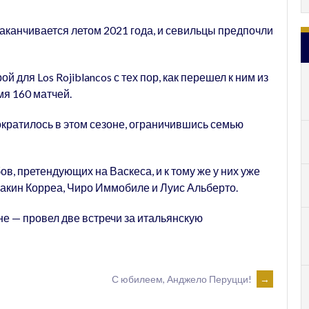
 заканчивается летом 2021 года, и севильцы предпочли
для Los Rojiblancos с тех пор, как перешел к ним из
мя 160 матчей.
ократилось в этом сезоне, ограничившись семью
в, претендующих на Васкеса, и к тому же у них уже
оакин Корреа, Чиро Иммобиле и Луис Альберто.
не — провел две встречи за итальянскую
С юбилеем, Анджело Перуцци!
→