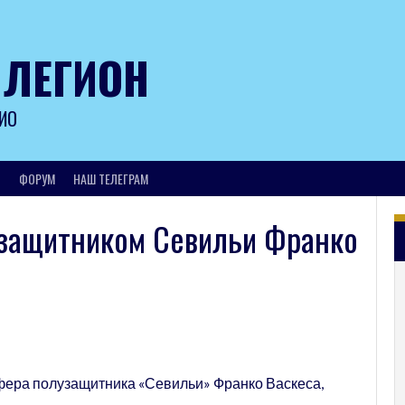
 ЛЕГИОН
ИО
И
ФОРУМ
НАШ ТЕЛЕГРАМ
узащитником Севильи Франко
фера полузащитника «Севильи» Франко Васкеса,