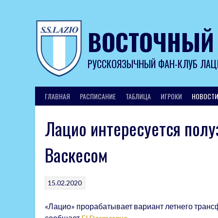
Skip
to
content
ВОСТОЧНЫЙ
РУССКОЯЗЫЧНЫЙ ФАН-КЛУБ ЛАЦ
ГЛАВНАЯ
РАСПИСАНИЕ
ТАБЛИЦА
ИГРОКИ
НОВОСТ
Лацио интересуется пол
Васкесом
15.02.2020
«Лацио» прорабатывает вариант летнего транс
сообщает
El Desmarque
.