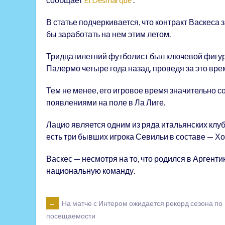
В статье подчеркивается, что контракт Васкеса
бы заработать на нем этим летом.
Тридцатилетний футболист был ключевой фигурой 
Палермо четыре года назад, проведя за это вре
Тем не менее, его игровое время значительно с
появлениями на поле в Ла Лиге.
Лацио является одним из ряда итальянских клубо
есть три бывших игрока Севильи в составе — Х
Васкес — несмотря на то, что родился в Аргенти
национальную команду.
POST
←
На матче с Интером ожидается рекорд сезона по
посещаемости