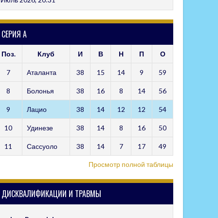
СЕРИЯ А
Поз.
Клуб
И
В
Н
П
О
7
Аталанта
38
15
14
9
59
8
Болонья
38
16
8
14
56
9
Лацио
38
14
12
12
54
10
Удинезе
38
14
8
16
50
11
Сассуоло
38
14
7
17
49
Просмотр полной таблицы
ДИСКВАЛИФИКАЦИИ И ТРАВМЫ