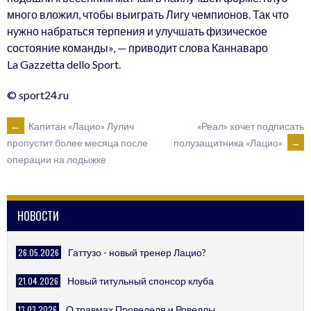
много вложил, чтобы выиграть Лигу чемпионов. Так что
нужно набраться терпения и улучшать физическое
состояние команды», — приводит слова Каннаваро
La Gazzetta dello Sport.
© sport24.ru
POST
←
Капитан «Лацио» Лулич
«Реал» хочет подписать
полузащитника «Лацио»
→
пропустит более месяца после
операции на лодыжке
NAVIGATION
НОВОСТИ
26.05.2026
Гаттузо - новый тренер Лацио?
21.04.2026
Новый титульный спонсор клуба
13.03.2026
О травмах Проведеля и Ровеллы