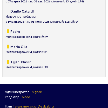
c
07 марта 2026 г.
по
31 авг. 2026 г.
(матчей:
13
, дней:
178
)
Danilo Cataldi
Мышечные проблемы
c
19 мая 2026 г.
по
01 июня 2026 г.
(матчей:
1
, дней:
14
)
Pedro
Желтых карточек:
4
, матчей:
29
Mario Gila
Желтых карточек:
4
, матчей:
31
Tijjani Noslin
Желтых карточек:
4
, матчей:
29
Администратор -
signori
Редактор -
Nedd
Наш
Telegram-канал @sslazioru