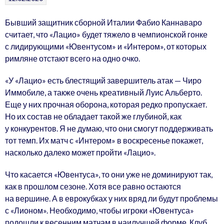
Бывший защитник сборной Италии Фабио Каннаваро
считает, что «Лацио» будет тяжело в чемпионской гонке
с лидирующими «Ювентусом» и «Интером», от которых
римляне отстают всего на одно очко.
«У «Лацио» есть блестящий завершитель атак — Чиро
Иммобиле, а также очень креативный Луис Альберто.
Еще у них прочная оборона, которая редко пропускает.
Но их состав не обладает такой же глубиной, как
у конкурентов. Я не думаю, что они смогут поддерживать
тот темп. Их матч с «Интером» в воскресенье покажет,
насколько далеко может пройти «Лацио».
Что касается «Ювентуса», то они уже не доминируют так,
как в прошлом сезоне. Хотя все равно остаются
на вершине. А в еврокубках у них вряд ли будут проблемы
с «Лионом». Необходимо, чтобы игроки «Ювентуса»
подошли к весенним матчам в наилучшей форме. Клуб