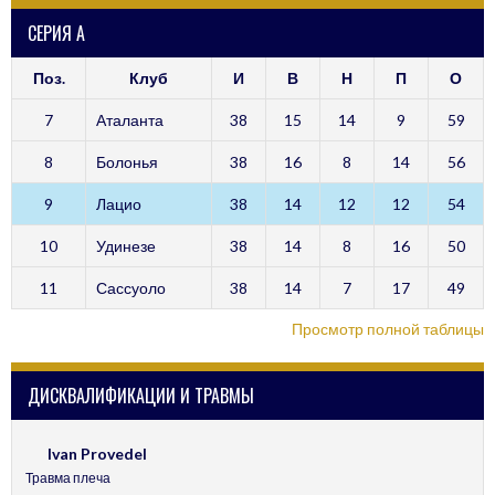
СЕРИЯ А
Поз.
Клуб
И
В
Н
П
О
7
Аталанта
38
15
14
9
59
8
Болонья
38
16
8
14
56
9
Лацио
38
14
12
12
54
10
Удинезе
38
14
8
16
50
11
Сассуоло
38
14
7
17
49
Просмотр полной таблицы
ДИСКВАЛИФИКАЦИИ И ТРАВМЫ
Ivan Provedel
Травма плеча