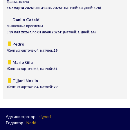
Травма плеча
c
07 марта 2026 г.
по
31 авг. 2026 г.
(матчей:
13
, дней:
178
)
Danilo Cataldi
Мышечные проблемы
c
19 мая 2026 г.
по
01 июня 2026 г.
(матчей:
1
, дней:
14
)
Pedro
Желтых карточек:
4
, матчей:
29
Mario Gila
Желтых карточек:
4
, матчей:
31
Tijjani Noslin
Желтых карточек:
4
, матчей:
29
Администратор -
signori
Редактор -
Nedd