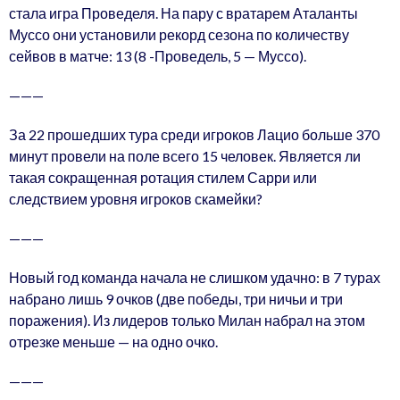
стала игра Проведеля. На пару с вратарем Аталанты
Муссо они установили рекорд сезона по количеству
сейвов в матче: 13 (8 -Проведель, 5 — Муссо).
———
За 22 прошедших тура среди игроков Лацио больше 370
минут провели на поле всего 15 человек. Является ли
такая сокращенная ротация стилем Сарри или
следствием уровня игроков скамейки?
———
Новый год команда начала не слишком удачно: в 7 турах
набрано лишь 9 очков (две победы, три ничьи и три
поражения). Из лидеров только Милан набрал на этом
отрезке меньше — на одно очко.
———