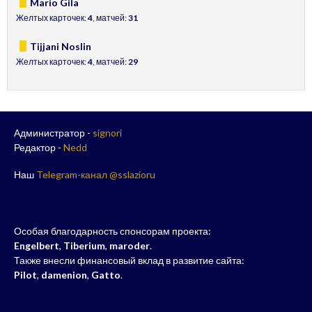
Mario Gila
Желтых карточек:
4
, матчей:
31
Tijjani Noslin
Желтых карточек:
4
, матчей:
29
Администратор -
signori
Редактор -
Nedd
Наш
Telegram-канал @sslazioru
Особая благодарность спонсорам проекта:
Engelbert
,
Tiberium
,
maroder
.
Также внесли финансовый вклад в развитие сайта:
Pilot
,
damenion
,
Gatto
.