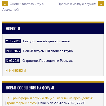
POST
←
Оценки газет за игру с
Превью к матчу с Клужем
→
Аталантой
NAVIGATION
НОВОСТИ
26.05.2026
Гаттузо - новый тренер Лацио?
21.04.2026
Новый титульный спонсор клуба
13.03.2026
О травмах Проведеля и Ровеллы
ВСЕ НОВОСТИ
НОВЫЕ СООБЩЕНИЯ НА ФОРУМЕ
Re: Трансферы и слухи о Лацио - чё ж вы не президенты?
[
Трансферы и слухи
] Damenion 29 Июль 2026, 22:30