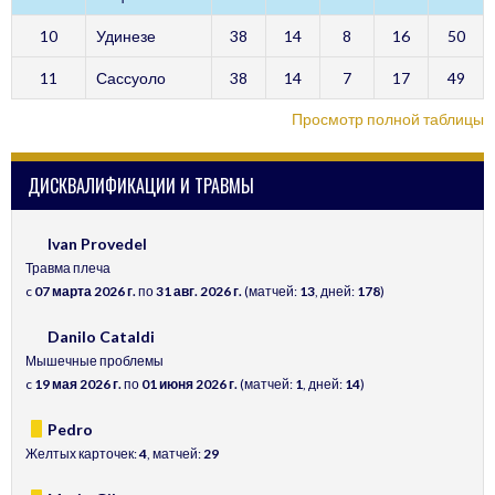
10
Удинезе
38
14
8
16
50
11
Сассуоло
38
14
7
17
49
Просмотр полной таблицы
ДИСКВАЛИФИКАЦИИ И ТРАВМЫ
Ivan Provedel
Травма плеча
c
07 марта 2026 г.
по
31 авг. 2026 г.
(матчей:
13
, дней:
178
)
Danilo Cataldi
Мышечные проблемы
c
19 мая 2026 г.
по
01 июня 2026 г.
(матчей:
1
, дней:
14
)
Pedro
Желтых карточек:
4
, матчей:
29