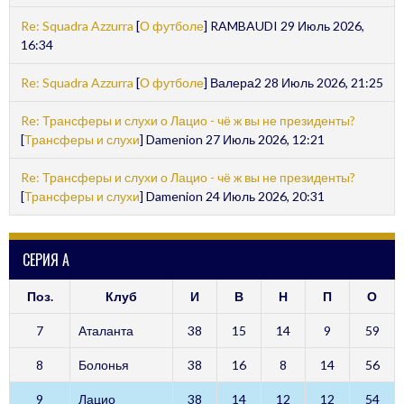
Re: Squadra Azzurra
[
О футболе
] RAMBAUDI 29 Июль 2026,
16:34
Re: Squadra Azzurra
[
О футболе
] Валера2 28 Июль 2026, 21:25
Re: Трансферы и слухи о Лацио - чё ж вы не президенты?
[
Трансферы и слухи
] Damenion 27 Июль 2026, 12:21
Re: Трансферы и слухи о Лацио - чё ж вы не президенты?
[
Трансферы и слухи
] Damenion 24 Июль 2026, 20:31
СЕРИЯ А
Поз.
Клуб
И
В
Н
П
О
7
Аталанта
38
15
14
9
59
8
Болонья
38
16
8
14
56
9
Лацио
38
14
12
12
54