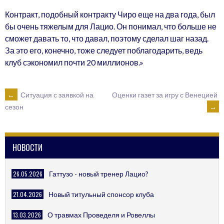
Контракт, подобный контракту Чиро еще на два года, был
бы очень тяжелым для Лацио. Он понимал, что больше не
сможет давать то, что давал, поэтому сделал шаг назад.
За это его, конечно, тоже следует поблагодарить, ведь
клуб сэкономил почти 20 миллионов.»
POST
←
Ситуация с заявкой на
Оценки газет за игру с Венецией
→
сезон
NAVIGATION
НОВОСТИ
26.05.2026
Гаттузо - новый тренер Лацио?
21.04.2026
Новый титульный спонсор клуба
13.03.2026
О травмах Проведеля и Ровеллы