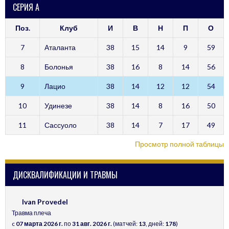
СЕРИЯ А
Поз.
Клуб
И
В
Н
П
О
7
Аталанта
38
15
14
9
59
8
Болонья
38
16
8
14
56
9
Лацио
38
14
12
12
54
10
Удинезе
38
14
8
16
50
11
Сассуоло
38
14
7
17
49
Просмотр полной таблицы
ДИСКВАЛИФИКАЦИИ И ТРАВМЫ
Ivan Provedel
Травма плеча
c
07 марта 2026 г.
по
31 авг. 2026 г.
(матчей:
13
, дней:
178
)