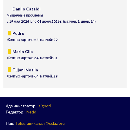
Danilo Cataldi
Мышечные проблемы
c
19 мая 2026 г.
по
01 июня 2026 г.
(матчей:
1
, дней:
14
)
Pedro
Желтых карточек:
4
, матчей:
29
Mario Gila
Желтых карточек:
4
, матчей:
31
Tijjani Noslin
Желтых карточек:
4
, матчей:
29
Администратор -
signori
Редактор -
Nedd
Наш
Telegram-канал @sslazioru