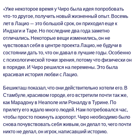
«Уже некоторое время у Чиро была идея попробовать
что-то другое, получить новый жизненный опыт. Восемь
лет в Лацио — это большой срок, он приходил еще к
Индзаги и Таре. Но последние два года заметно
отличались. Некоторые вещи изменились, он не
чувствовал себя в центре проекта Лацио, не будучи в
состоянии дать то, что он давал в лучшие годы. Особенно
с психологической точки зрения, потому что физически он
в порядке. И Чиро решился на перемены. Это была
красивая история любви с Лацио.
Бешикташ показал, что они действительно хотели его. В
Стамбуле, красивом городе, его встретили почти так же,
как Марадону в Неаполе или Роналду в Турине. По
прилету его ждало много людей. Нам потребовался час,
чтобы просто покинуть аэропорт. Чиро необходимо было
снова почувствовать себя живым, он делал то, чего почти
никто не делал, он игрок, написавший историю.