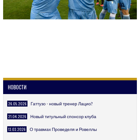
НОВОСТИ
26.05.2026
Гаттузо - новый тренер Лацио?
21.04.2026
Новый титульный спонсор клуба
13.03.2026
О травмах Проведеля и Ровеллы