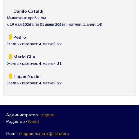
Danilo Cataldi
Мышечные проблемы
c
19 мая 2026 г.
по
01 июня 2026 г.
(матчей:
1
, дней:
14
)
Pedro
Желтых карточек:
4
, матчей:
29
Mario Gila
Желтых карточек:
4
, матчей:
31
Tijjani Noslin
Желтых карточек:
4
, матчей:
29
Администратор -
signori
Редактор -
Nedd
Наш
Telegram-канал @sslazioru