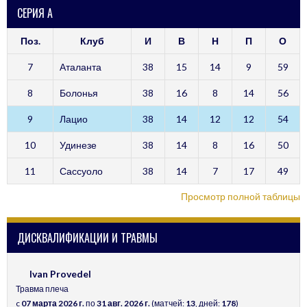
СЕРИЯ А
Поз.
Клуб
И
В
Н
П
О
7
Аталанта
38
15
14
9
59
8
Болонья
38
16
8
14
56
9
Лацио
38
14
12
12
54
10
Удинезе
38
14
8
16
50
11
Сассуоло
38
14
7
17
49
Просмотр полной таблицы
ДИСКВАЛИФИКАЦИИ И ТРАВМЫ
Ivan Provedel
Травма плеча
c
07 марта 2026 г.
по
31 авг. 2026 г.
(матчей:
13
, дней:
178
)