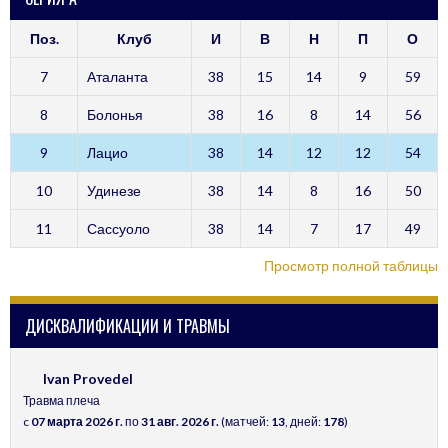
Поз.
Клуб
И
В
Н
П
О
7
Аталанта
38
15
14
9
59
8
Болонья
38
16
8
14
56
9
Лацио
38
14
12
12
54
10
Удинезе
38
14
8
16
50
11
Сассуоло
38
14
7
17
49
Просмотр полной таблицы
ДИСКВАЛИФИКАЦИИ И ТРАВМЫ
Ivan Provedel
Травма плеча
c
07 марта 2026 г.
по
31 авг. 2026 г.
(матчей:
13
, дней:
178
)