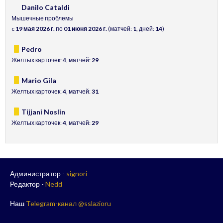
Danilo Cataldi
Мышечные проблемы
c
19 мая 2026 г.
по
01 июня 2026 г.
(матчей:
1
, дней:
14
)
Pedro
Желтых карточек:
4
, матчей:
29
Mario Gila
Желтых карточек:
4
, матчей:
31
Tijjani Noslin
Желтых карточек:
4
, матчей:
29
Администратор -
signori
Редактор -
Nedd
Наш
Telegram-канал @sslazioru