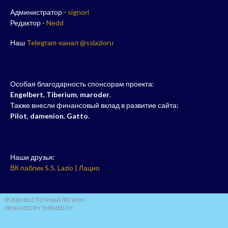
Администратор -
signori
Редактор -
Nedd
Наш
Telegram-канал @sslazioru
Особая благодарность спонсорам проекта:
Engelbert
,
Tiberium
,
maroder
.
Также внесли финансовый вклад в развитие сайта:
Pilot
,
damenion
,
Gatto
.
Наши друзья:
ВК паблик S.S. Lazio | Лацио
© 2026 ВОСТОЧНЫЙ ЛЕГИОН
DESIGNED BY THEMEBOY