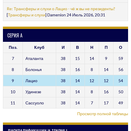
Re: Трансферы и слухи о Лацио - чё ж вы не президенты?
[
Трансферы и слухи
] Damenion 24 Июль 2026, 20:31
СЕРИЯ А
Поз.
Клуб
И
В
Н
П
О
7
Аталанта
38
15
14
9
59
8
Болонья
38
16
8
14
56
9
Лацио
38
14
12
12
54
10
Удинезе
38
14
8
16
50
11
Сассуоло
38
14
7
17
49
Просмотр полной таблицы