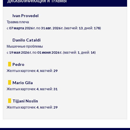
ДИСКВАЛИФИКАЦИИ И ТРАВМЫ
Ivan Provedel
Травма плеча
c
07 марта 2026 г.
по
31 авг. 2026 г.
(матчей:
13
, дней:
178
)
Danilo Cataldi
Мышечные проблемы
c
19 мая 2026 г.
по
01 июня 2026 г.
(матчей:
1
, дней:
14
)
Pedro
Желтых карточек:
4
, матчей:
29
Mario Gila
Желтых карточек:
4
, матчей:
31
Tijjani Noslin
Желтых карточек:
4
, матчей:
29