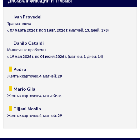
ДИСКВАЛИФИКАЦИИ И ТРАВМЫ
Ivan Provedel
Травма плеча
c
07 марта 2026 г.
по
31 авг. 2026 г.
(матчей:
13
, дней:
178
)
Danilo Cataldi
Мышечные проблемы
c
19 мая 2026 г.
по
01 июня 2026 г.
(матчей:
1
, дней:
14
)
Pedro
Желтых карточек:
4
, матчей:
29
Mario Gila
Желтых карточек:
4
, матчей:
31
Tijjani Noslin
Желтых карточек:
4
, матчей:
29