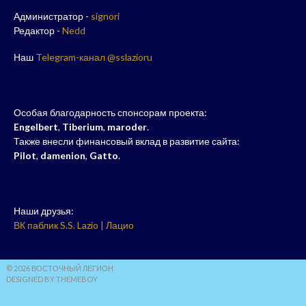
Администратор -
signori
Редактор -
Nedd
Наш
Telegram-канал @sslazioru
Особая благодарность спонсорам проекта:
Engelbert
,
Tiberium
,
maroder
.
Также внесли финансовый вклад в развитие сайта:
Pilot
,
damenion
,
Gatto
.
Наши друзья:
ВК паблик S.S. Lazio | Лацио
© 2026 ВОСТОЧНЫЙ ЛЕГИОН
DESIGNED BY THEMEBOY