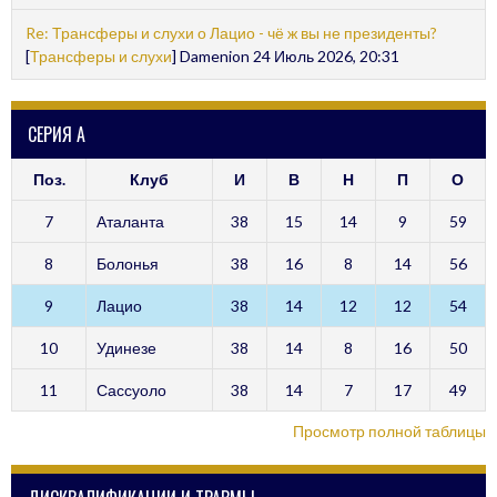
Re: Трансферы и слухи о Лацио - чё ж вы не президенты?
[
Трансферы и слухи
] Damenion 24 Июль 2026, 20:31
СЕРИЯ А
Поз.
Клуб
И
В
Н
П
О
7
Аталанта
38
15
14
9
59
8
Болонья
38
16
8
14
56
9
Лацио
38
14
12
12
54
10
Удинезе
38
14
8
16
50
11
Сассуоло
38
14
7
17
49
Просмотр полной таблицы