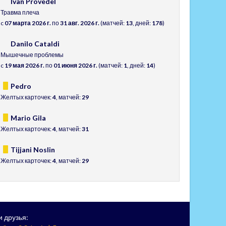
Ivan Provedel
Травма плеча
c
07 марта 2026 г.
по
31 авг. 2026 г.
(матчей:
13
, дней:
178
)
Danilo Cataldi
Мышечные проблемы
c
19 мая 2026 г.
по
01 июня 2026 г.
(матчей:
1
, дней:
14
)
Pedro
Желтых карточек:
4
, матчей:
29
Mario Gila
Желтых карточек:
4
, матчей:
31
Tijjani Noslin
Желтых карточек:
4
, матчей:
29
 друзья: