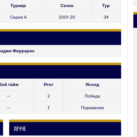
Турнир
Сезон
Тур
Серия А
2019-20
34
уиджи Феррарис
2ой тайм
Итог
Исход
—
2
Победа
—
1
Поражение
ЛЕЧЧЕ