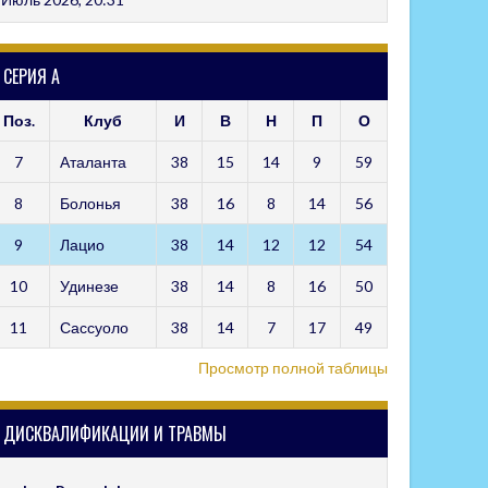
СЕРИЯ А
Поз.
Клуб
И
В
Н
П
О
7
Аталанта
38
15
14
9
59
8
Болонья
38
16
8
14
56
9
Лацио
38
14
12
12
54
10
Удинезе
38
14
8
16
50
11
Сассуоло
38
14
7
17
49
Просмотр полной таблицы
ДИСКВАЛИФИКАЦИИ И ТРАВМЫ