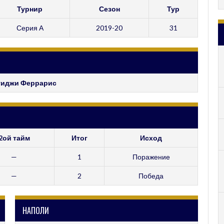
Турнир
Сезон
Тур
Серия А
2019-20
31
уиджи Феррарис
2ой тайм
Итог
Исход
—
1
Поражение
—
2
Победа
НАПОЛИ