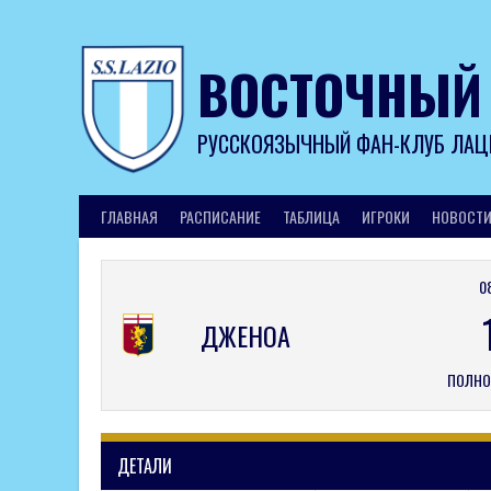
Skip
to
content
ВОСТОЧНЫЙ
РУССКОЯЗЫЧНЫЙ ФАН-КЛУБ ЛАЦ
ГЛАВНАЯ
РАСПИСАНИЕ
ТАБЛИЦА
ИГРОКИ
НОВОСТ
0
ДЖЕНОА
ПОЛНО
ДЕТАЛИ