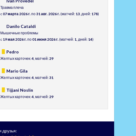
Ivan Provedel
Травма плеча
c
07 марта 2026 г.
по
31 авг. 2026 г.
(матчей:
13
, дней:
178
)
Danilo Cataldi
Мышечные проблемы
c
19 мая 2026 г.
по
01 июня 2026 г.
(матчей:
1
, дней:
14
)
Pedro
Желтых карточек:
4
, матчей:
29
Mario Gila
Желтых карточек:
4
, матчей:
31
Tijjani Noslin
Желтых карточек:
4
, матчей:
29
 друзья: