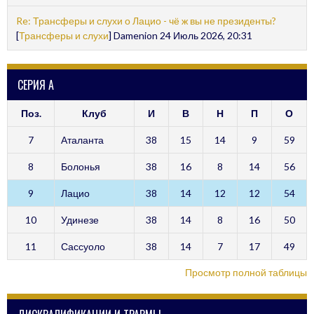
Re: Трансферы и слухи о Лацио - чё ж вы не президенты?
[
Трансферы и слухи
] Damenion 24 Июль 2026, 20:31
СЕРИЯ А
Поз.
Клуб
И
В
Н
П
О
7
Аталанта
38
15
14
9
59
8
Болонья
38
16
8
14
56
9
Лацио
38
14
12
12
54
10
Удинезе
38
14
8
16
50
11
Сассуоло
38
14
7
17
49
Просмотр полной таблицы