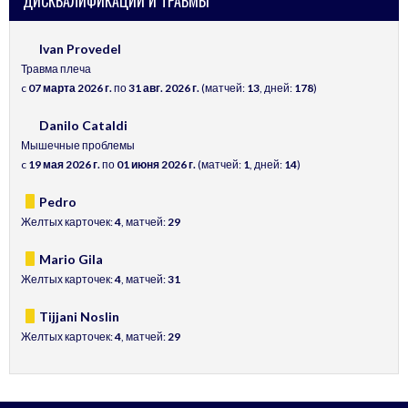
ДИСКВАЛИФИКАЦИИ И ТРАВМЫ
Ivan Provedel
Травма плеча
c
07 марта 2026 г.
по
31 авг. 2026 г.
(матчей:
13
, дней:
178
)
Danilo Cataldi
Мышечные проблемы
c
19 мая 2026 г.
по
01 июня 2026 г.
(матчей:
1
, дней:
14
)
Pedro
Желтых карточек:
4
, матчей:
29
Mario Gila
Желтых карточек:
4
, матчей:
31
Tijjani Noslin
Желтых карточек:
4
, матчей:
29