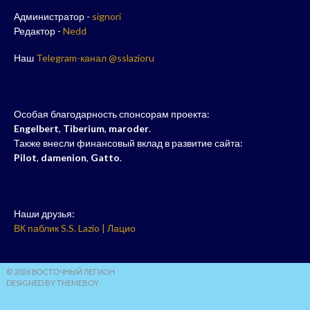
Администратор -
signori
Редактор -
Nedd
Наш
Telegram-канал @sslazioru
Особая благодарность спонсорам проекта:
Engelbert
,
Tiberium
,
maroder
.
Также внесли финансовый вклад в развитие сайта:
Pilot
,
damenion
,
Gatto
.
Наши друзья:
ВК паблик S.S. Lazio | Лацио
© 2026 ВОСТОЧНЫЙ ЛЕГИОН
DESIGNED BY THEMEBOY