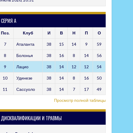
СЕРИЯ А
Поз.
Клуб
И
В
Н
П
О
7
Аталанта
38
15
14
9
59
8
Болонья
38
16
8
14
56
9
Лацио
38
14
12
12
54
10
Удинезе
38
14
8
16
50
11
Сассуоло
38
14
7
17
49
Просмотр полной таблицы
ДИСКВАЛИФИКАЦИИ И ТРАВМЫ