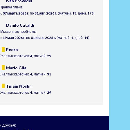
Ivan Provedel
Травма плеча
c
07 марта 2026 г.
по
31 авг. 2026 г.
(матчей:
13
, дней:
178
)
Danilo Cataldi
Мышечные проблемы
c
19 мая 2026 г.
по
01 июня 2026 г.
(матчей:
1
, дней:
14
)
Pedro
Желтых карточек:
4
, матчей:
29
Mario Gila
Желтых карточек:
4
, матчей:
31
Tijjani Noslin
Желтых карточек:
4
, матчей:
29
 друзья: