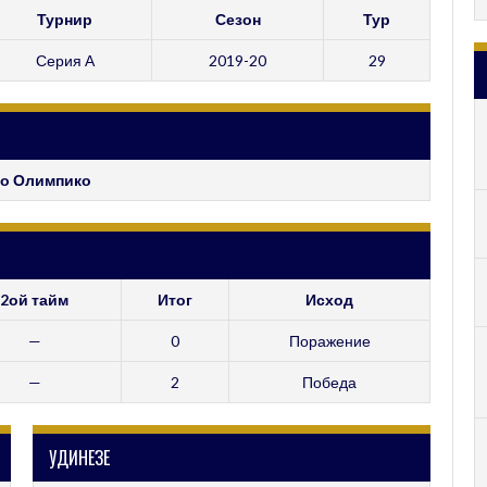
Турнир
Сезон
Тур
Серия А
2019-20
29
о Олимпико
2ой тайм
Итог
Исход
—
0
Поражение
—
2
Победа
УДИНЕЗЕ