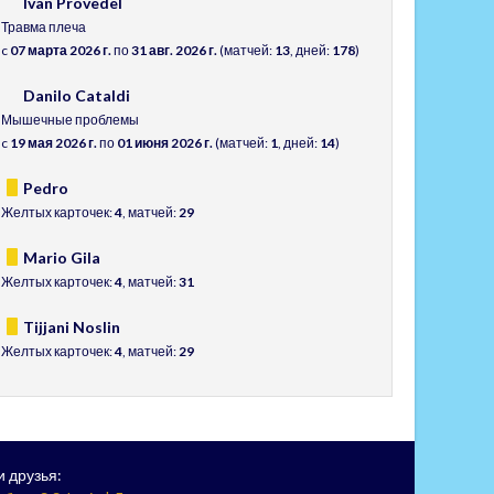
Ivan Provedel
Травма плеча
c
07 марта 2026 г.
по
31 авг. 2026 г.
(матчей:
13
, дней:
178
)
Danilo Cataldi
Мышечные проблемы
c
19 мая 2026 г.
по
01 июня 2026 г.
(матчей:
1
, дней:
14
)
Pedro
Желтых карточек:
4
, матчей:
29
Mario Gila
Желтых карточек:
4
, матчей:
31
Tijjani Noslin
Желтых карточек:
4
, матчей:
29
 друзья: