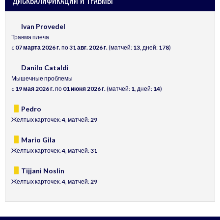
ДИСКВАЛИФИКАЦИИ И ТРАВМЫ
Ivan Provedel
Травма плеча
c
07 марта 2026 г.
по
31 авг. 2026 г.
(матчей:
13
, дней:
178
)
Danilo Cataldi
Мышечные проблемы
c
19 мая 2026 г.
по
01 июня 2026 г.
(матчей:
1
, дней:
14
)
Pedro
Желтых карточек:
4
, матчей:
29
Mario Gila
Желтых карточек:
4
, матчей:
31
Tijjani Noslin
Желтых карточек:
4
, матчей:
29