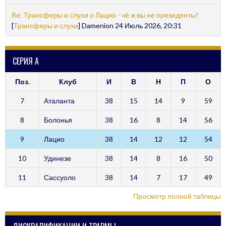
Re: Трансферы и слухи о Лацио - чё ж вы не президенты?
[
Трансферы и слухи
] Damenion 24 Июль 2026, 20:31
СЕРИЯ А
Поз.
Клуб
И
В
Н
П
О
7
Аталанта
38
15
14
9
59
8
Болонья
38
16
8
14
56
9
Лацио
38
14
12
12
54
10
Удинезе
38
14
8
16
50
11
Сассуоло
38
14
7
17
49
Просмотр полной таблицы