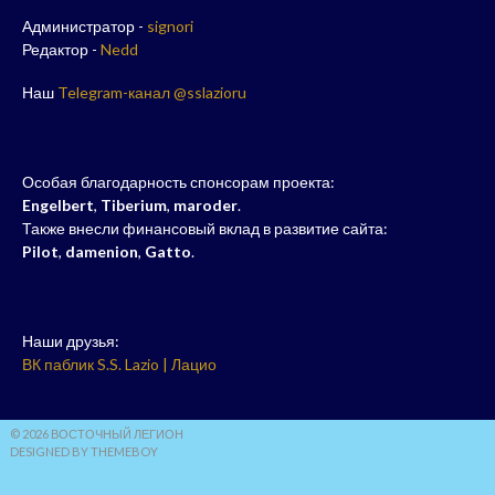
Администратор -
signori
Редактор -
Nedd
Наш
Telegram-канал @sslazioru
Особая благодарность спонсорам проекта:
Engelbert
,
Tiberium
,
maroder
.
Также внесли финансовый вклад в развитие сайта:
Pilot
,
damenion
,
Gatto
.
Наши друзья:
ВК паблик S.S. Lazio | Лацио
© 2026 ВОСТОЧНЫЙ ЛЕГИОН
DESIGNED BY THEMEBOY