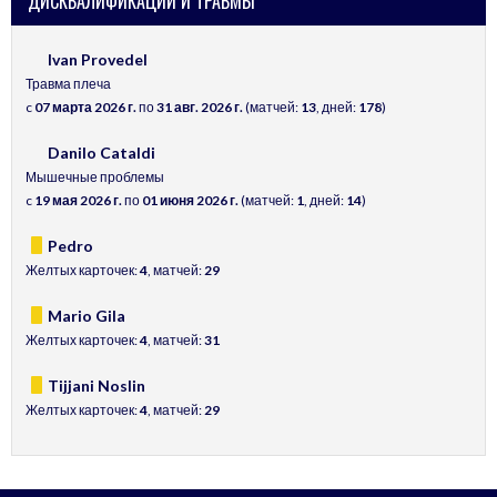
ДИСКВАЛИФИКАЦИИ И ТРАВМЫ
Ivan Provedel
Травма плеча
c
07 марта 2026 г.
по
31 авг. 2026 г.
(матчей:
13
, дней:
178
)
Danilo Cataldi
Мышечные проблемы
c
19 мая 2026 г.
по
01 июня 2026 г.
(матчей:
1
, дней:
14
)
Pedro
Желтых карточек:
4
, матчей:
29
Mario Gila
Желтых карточек:
4
, матчей:
31
Tijjani Noslin
Желтых карточек:
4
, матчей:
29