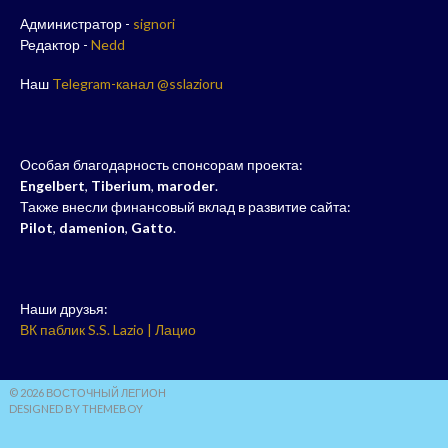
Администратор -
signori
Редактор -
Nedd
Наш
Telegram-канал @sslazioru
Особая благодарность спонсорам проекта:
Engelbert
,
Tiberium
,
maroder
.
Также внесли финансовый вклад в развитие сайта:
Pilot
,
damenion
,
Gatto
.
Наши друзья:
ВК паблик S.S. Lazio | Лацио
© 2026 ВОСТОЧНЫЙ ЛЕГИОН
DESIGNED BY THEMEBOY