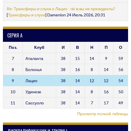
Re: Трансферы и слухи о Лацио - чё ж вы не президенты?
[
Трансферы и слухи
] Damenion 24 Июль 2026, 20:31
СЕРИЯ А
Поз.
Клуб
И
В
Н
П
О
7
Аталанта
38
15
14
9
59
8
Болонья
38
16
8
14
56
9
Лацио
38
14
12
12
54
10
Удинезе
38
14
8
16
50
11
Сассуоло
38
14
7
17
49
Просмотр полной таблицы