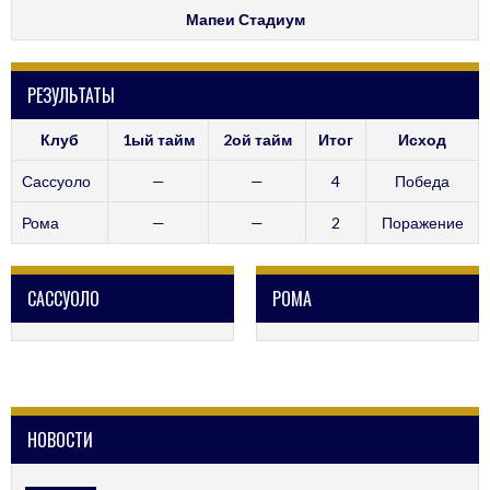
Мапеи Стадиум
РЕЗУЛЬТАТЫ
Клуб
1ый тайм
2ой тайм
Итог
Исход
Сассуоло
—
—
4
Победа
Рома
—
—
2
Поражение
САССУОЛО
РОМА
НОВОСТИ