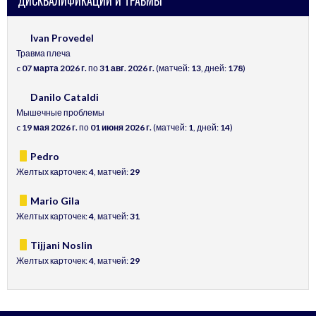
ДИСКВАЛИФИКАЦИИ И ТРАВМЫ
Ivan Provedel
Травма плеча
c
07 марта 2026 г.
по
31 авг. 2026 г.
(матчей:
13
, дней:
178
)
Danilo Cataldi
Мышечные проблемы
c
19 мая 2026 г.
по
01 июня 2026 г.
(матчей:
1
, дней:
14
)
Pedro
Желтых карточек:
4
, матчей:
29
Mario Gila
Желтых карточек:
4
, матчей:
31
Tijjani Noslin
Желтых карточек:
4
, матчей:
29