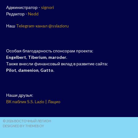
Администратор -
signori
Редактор -
Nedd
Наш
Telegram-канал @sslazioru
Особая благодарность спонсорам проекта:
Engelbert
,
Tiberium
,
maroder
.
Также внесли финансовый вклад в развитие сайта:
Pilot
,
damenion
,
Gatto
.
Наши друзья:
ВК паблик S.S. Lazio | Лацио
© 2026 ВОСТОЧНЫЙ ЛЕГИОН
DESIGNED BY THEMEBOY