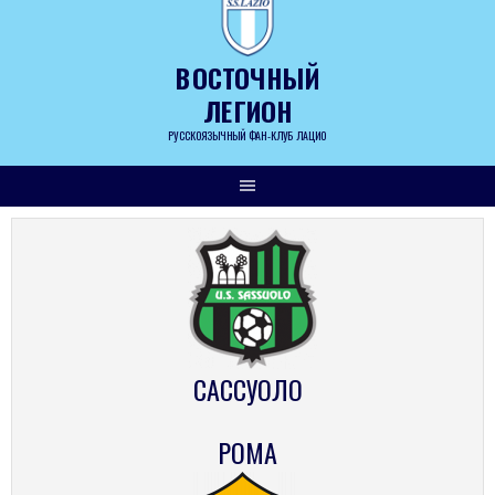
Skip
to
content
ВОСТОЧНЫЙ
ЛЕГИОН
РУССКОЯЗЫЧНЫЙ ФАН-КЛУБ ЛАЦИО
САССУОЛО
РОМА