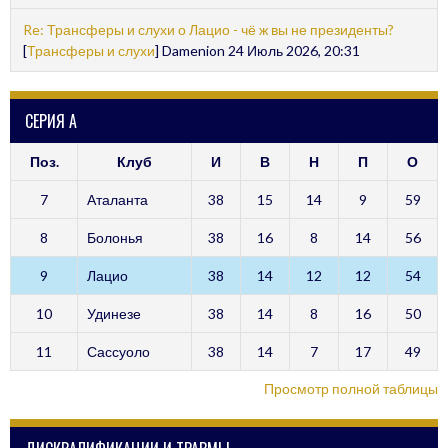
Re: Трансферы и слухи о Лацио - чё ж вы не президенты?
[
Трансферы и слухи
] Damenion 24 Июль 2026, 20:31
СЕРИЯ А
Поз.
Клуб
И
В
Н
П
О
7
Аталанта
38
15
14
9
59
8
Болонья
38
16
8
14
56
9
Лацио
38
14
12
12
54
10
Удинезе
38
14
8
16
50
11
Сассуоло
38
14
7
17
49
Просмотр полной таблицы