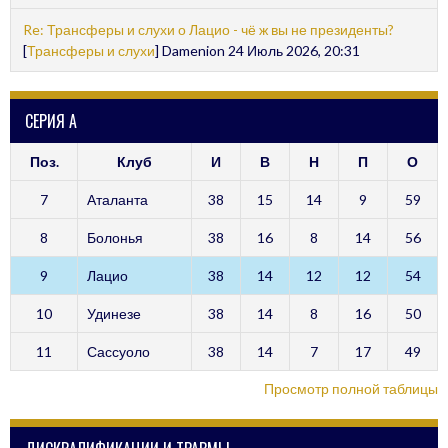
Re: Трансферы и слухи о Лацио - чё ж вы не президенты?
[
Трансферы и слухи
] Damenion 24 Июль 2026, 20:31
СЕРИЯ А
Поз.
Клуб
И
В
Н
П
О
7
Аталанта
38
15
14
9
59
8
Болонья
38
16
8
14
56
9
Лацио
38
14
12
12
54
10
Удинезе
38
14
8
16
50
11
Сассуоло
38
14
7
17
49
Просмотр полной таблицы