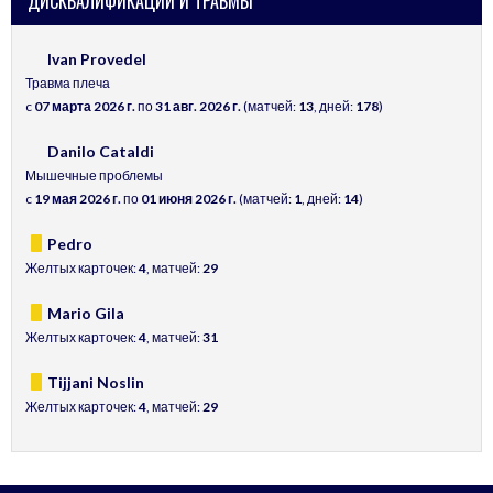
ДИСКВАЛИФИКАЦИИ И ТРАВМЫ
Ivan Provedel
Травма плеча
c
07 марта 2026 г.
по
31 авг. 2026 г.
(матчей:
13
, дней:
178
)
Danilo Cataldi
Мышечные проблемы
c
19 мая 2026 г.
по
01 июня 2026 г.
(матчей:
1
, дней:
14
)
Pedro
Желтых карточек:
4
, матчей:
29
Mario Gila
Желтых карточек:
4
, матчей:
31
Tijjani Noslin
Желтых карточек:
4
, матчей:
29