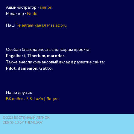
Администратор -
signori
Редактор -
Nedd
Наш
Telegram-канал @sslazioru
Особая благодарность спонсорам проекта:
Engelbert
,
Tiberium
,
maroder
.
Также внесли финансовый вклад в развитие сайта:
Pilot
,
damenion
,
Gatto
.
Наши друзья:
ВК паблик S.S. Lazio | Лацио
© 2026 ВОСТОЧНЫЙ ЛЕГИОН
DESIGNED BY THEMEBOY