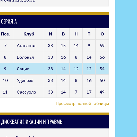
СЕРИЯ А
Поз.
Клуб
И
В
Н
П
О
7
Аталанта
38
15
14
9
59
8
Болонья
38
16
8
14
56
9
Лацио
38
14
12
12
54
10
Удинезе
38
14
8
16
50
11
Сассуоло
38
14
7
17
49
Просмотр полной таблицы
ДИСКВАЛИФИКАЦИИ И ТРАВМЫ