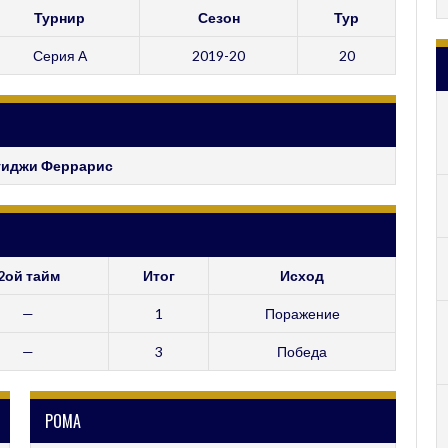
Турнир
Сезон
Тур
Серия А
2019-20
20
уиджи Феррарис
2ой тайм
Итог
Исход
—
1
Поражение
—
3
Победа
РОМА