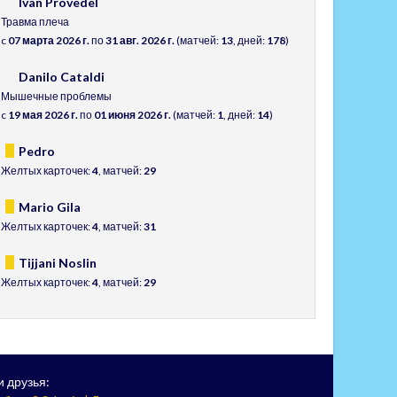
Ivan Provedel
Травма плеча
c
07 марта 2026 г.
по
31 авг. 2026 г.
(матчей:
13
, дней:
178
)
Danilo Cataldi
Мышечные проблемы
c
19 мая 2026 г.
по
01 июня 2026 г.
(матчей:
1
, дней:
14
)
Pedro
Желтых карточек:
4
, матчей:
29
Mario Gila
Желтых карточек:
4
, матчей:
31
Tijjani Noslin
Желтых карточек:
4
, матчей:
29
 друзья: