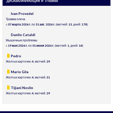
ДИСКВАЛИФИКАЦИИ И ТРАВМЫ
Ivan Provedel
Травма плеча
c
07 марта 2026 г.
по
31 авг. 2026 г.
(матчей:
13
, дней:
178
)
Danilo Cataldi
Мышечные проблемы
c
19 мая 2026 г.
по
01 июня 2026 г.
(матчей:
1
, дней:
14
)
Pedro
Желтых карточек:
4
, матчей:
29
Mario Gila
Желтых карточек:
4
, матчей:
31
Tijjani Noslin
Желтых карточек:
4
, матчей:
29