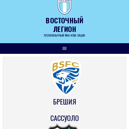
Skip
to
content
ВОСТОЧНЫЙ
ЛЕГИОН
РУССКОЯЗЫЧНЫЙ ФАН-КЛУБ ЛАЦИО
БРЕШИЯ
САССУОЛО