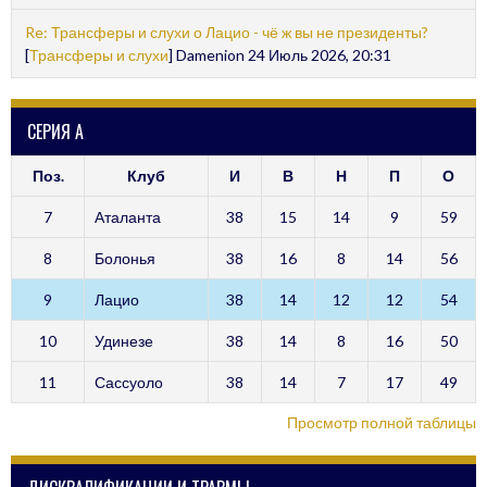
Re: Трансферы и слухи о Лацио - чё ж вы не президенты?
[
Трансферы и слухи
] Damenion 24 Июль 2026, 20:31
СЕРИЯ А
Поз.
Клуб
И
В
Н
П
О
7
Аталанта
38
15
14
9
59
8
Болонья
38
16
8
14
56
9
Лацио
38
14
12
12
54
10
Удинезе
38
14
8
16
50
11
Сассуоло
38
14
7
17
49
Просмотр полной таблицы