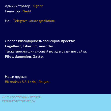
Администратор -
signori
Редактор -
Nedd
Наш
Telegram-канал @sslazioru
Особая благодарность спонсорам проекта:
Engelbert
,
Tiberium
,
maroder
.
Также внесли финансовый вклад в развитие сайта:
Pilot
,
damenion
,
Gatto
.
Наши друзья:
ВК паблик S.S. Lazio | Лацио
© 2026 ВОСТОЧНЫЙ ЛЕГИОН
DESIGNED BY THEMEBOY