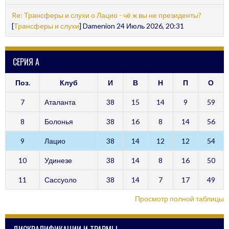
Re: Трансферы и слухи о Лацио - чё ж вы не президенты?
[
Трансферы и слухи
] Damenion 24 Июль 2026, 20:31
СЕРИЯ А
Поз.
Клуб
И
В
Н
П
О
7
Аталанта
38
15
14
9
59
8
Болонья
38
16
8
14
56
9
Лацио
38
14
12
12
54
10
Удинезе
38
14
8
16
50
11
Сассуоло
38
14
7
17
49
Просмотр полной таблицы