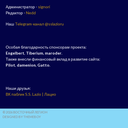
Администратор -
signori
Редактор -
Nedd
Наш
Telegram-канал @sslazioru
Особая благодарность спонсорам проекта:
Engelbert
,
Tiberium
,
maroder
.
Также внесли финансовый вклад в развитие сайта:
Pilot
,
damenion
,
Gatto
.
Наши друзья:
ВК паблик S.S. Lazio | Лацио
© 2026 ВОСТОЧНЫЙ ЛЕГИОН
DESIGNED BY THEMEBOY