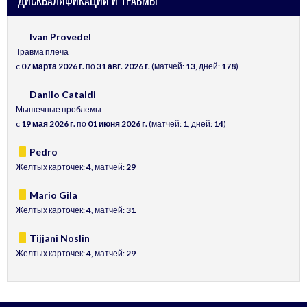
ДИСКВАЛИФИКАЦИИ И ТРАВМЫ
Ivan Provedel
Травма плеча
c
07 марта 2026 г.
по
31 авг. 2026 г.
(матчей:
13
, дней:
178
)
Danilo Cataldi
Мышечные проблемы
c
19 мая 2026 г.
по
01 июня 2026 г.
(матчей:
1
, дней:
14
)
Pedro
Желтых карточек:
4
, матчей:
29
Mario Gila
Желтых карточек:
4
, матчей:
31
Tijjani Noslin
Желтых карточек:
4
, матчей:
29